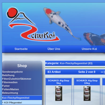
Startseite
Über Uns
Unsere Koi
Kategorie:
Koi-/Teichpflegemittel (83)
Shop
Sonderangebote
83 Artikel
Seite 2 von 9
|
<<
Belüftung
Filter/Zubehör/Skimmer
SCHUKOI Alg-Stop
SCHUKOI Alg-Stop
Filtermedien
5kg
10kg
Futter
Folien/Matten
Beleuchtung
Koi-/Teichpflegemittel
-
KOI Pflegemittel