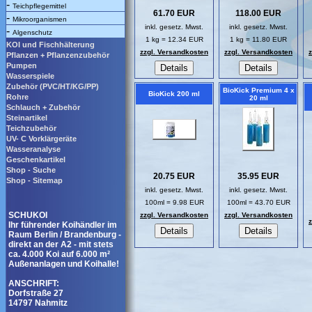
-
Teichpflegemittel
61.70 EUR
118.00 EUR
-
Mikroorganismen
inkl. gesetz. Mwst.
inkl. gesetz. Mwst.
-
Algenschutz
1 kg = 12.34 EUR
1 kg = 11.80 EUR
KOI und Fischhälterung
zzgl. Versandkosten
zzgl. Versandkosten
Pflanzen + Pflanzenzubehör
Pumpen
Wasserspiele
Zubehör (PVC/HT/KG/PP)
BioKick Premium 4 x
BioKick 200 ml
Rohre
20 ml
Schlauch + Zubehör
Steinartikel
Teichzubehör
UV- C Vorklärgeräte
Wasseranalyse
Geschenkartikel
Shop - Suche
20.75 EUR
35.95 EUR
Shop - Sitemap
inkl. gesetz. Mwst.
inkl. gesetz. Mwst.
100ml = 9.98 EUR
100ml = 43.70 EUR
SCHUKOI
zzgl. Versandkosten
zzgl. Versandkosten
Ihr führender Koihändler im
Raum Berlin / Brandenburg -
direkt an der A2 - mit stets
ca. 4.000 Koi auf 6.000 m²
Außenanlagen und Koihalle!
ANSCHRIFT:
Dorfstraße 27
14797 Nahmitz