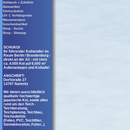
Schlauch + Zubehör
Steinartikel
Teichzubehör
UV- C Vorklärgeräte
Wasseranalyse
Geschenkartikel
Shop - Suche
Shop - Sitemap
SCHUKOI
Ihr führender Koihändler im
Raum Berlin / Brandenburg -
direkt an der A2 - mit stets
ca. 4.000 Koi auf 6.000 m²
Außenanlagen und Koihalle!
ANSCHRIFT:
Dorfstraße 27
14797 Nahmitz
Wir bieten ausschließlich
qualitativ hochwertige
japanische Koi, sowie alles
rund um den Teich -
Teichberatung,
Teichplanung, Teichbau,
Teichzubehör.
(Folien, PVC, Teichfilter,
Steindekoration, Futter...)