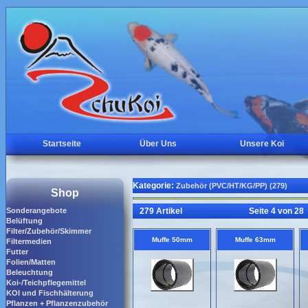
Startseite
Über Uns
Unsere Koi
Kategorie:
Zubehör (PVC/HT/KG/PP) (279)
Shop
Sonderangebote
279 Artikel
Seite 4 von 28
Belüftung
Filter/Zubehör/Skimmer
Muffe 50mm
Muffe 63mm
Filtermedien
Futter
Folien/Matten
Beleuchtung
Koi-/Teichpflegemittel
KOI und Fischhälterung
Pflanzen + Pflanzenzubehör