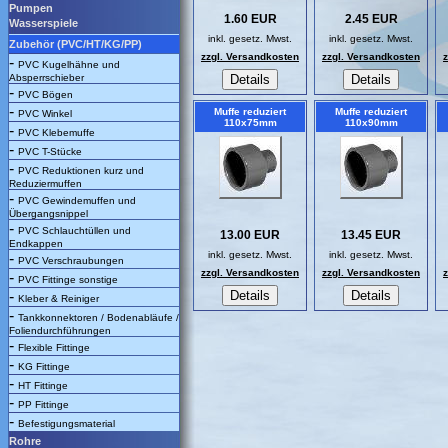
Pumpen
1.60 EUR
2.45 EUR
Wasserspiele
inkl. gesetz. Mwst.
inkl. gesetz. Mwst.
Zubehör (PVC/HT/KG/PP)
zzgl. Versandkosten
zzgl. Versandkosten
-
PVC Kugelhähne und
Absperrschieber
-
PVC Bögen
-
Muffe reduziert
Muffe reduziert
PVC Winkel
110x75mm
110x90mm
-
PVC Klebemuffe
-
PVC T-Stücke
-
PVC Reduktionen kurz und
Reduziermuffen
-
PVC Gewindemuffen und
Übergangsnippel
-
PVC Schlauchtüllen und
13.00 EUR
13.45 EUR
Endkappen
inkl. gesetz. Mwst.
inkl. gesetz. Mwst.
-
PVC Verschraubungen
zzgl. Versandkosten
zzgl. Versandkosten
-
PVC Fittinge sonstige
-
Kleber & Reiniger
-
Tankkonnektoren / Bodenabläufe /
Foliendurchführungen
-
Flexible Fittinge
-
KG Fittinge
-
HT Fittinge
-
PP Fittinge
-
Befestigungsmaterial
Rohre