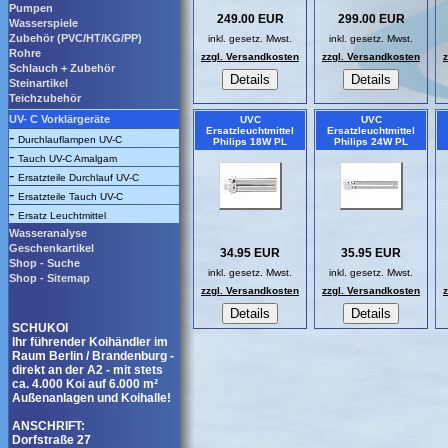
Pumpen
249.00 EUR
299.00 EUR
Wasserspiele
Zubehör (PVC/HT/KG/PP)
inkl. gesetz. Mwst.
inkl. gesetz. Mwst.
Rohre
zzgl. Versandkosten
zzgl. Versandkosten
Schlauch + Zubehör
Steinartikel
Teichzubehör
UV- C Vorklärgeräte
UVC
UVC
Ersatzleuchtmittel
Ersatzleuchtmittel
-
Durchlauflampen UV-C
Philips 18W PL
Philips 24W PL
-
Tauch UV-C Amalgam
-
Ersatzteile Durchlauf UV-C
-
Ersatzteile Tauch UV-C
-
Ersatz Leuchtmittel
Wasseranalyse
Geschenkartikel
34.95 EUR
35.95 EUR
Shop - Suche
inkl. gesetz. Mwst.
inkl. gesetz. Mwst.
Shop - Sitemap
zzgl. Versandkosten
zzgl. Versandkosten
SCHUKOI
Ihr führender Koihändler im
Raum Berlin / Brandenburg -
direkt an der A2 - mit stets
ca. 4.000 Koi auf 6.000 m²
Außenanlagen und Koihalle!
ANSCHRIFT:
Dorfstraße 27