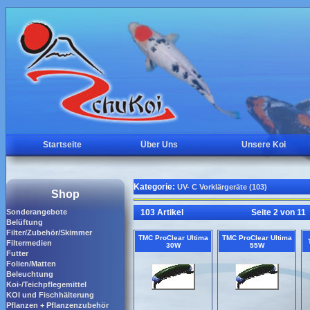
Startseite
Über Uns
Unsere Koi
Kategorie:
UV- C Vorklärgeräte (103)
Shop
Sonderangebote
103 Artikel
Seite 2 von 11
Belüftung
Filter/Zubehör/Skimmer
TMC ProClear Ultima
TMC ProClear Ultima
Filtermedien
30W
55W
Futter
Folien/Matten
Beleuchtung
Koi-/Teichpflegemittel
KOI und Fischhälterung
Pflanzen + Pflanzenzubehör