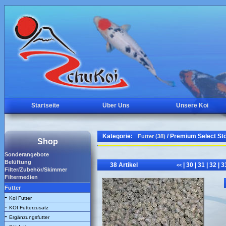
Startseite
Über Uns
Unsere Koi
Kategorie:
/ Premium Select S
Futter (38)
Shop
Sonderangebote
Belüftung
38 Artikel
|
30
|
31
|
32
|
3
<<
Filter/Zubehör/Skimmer
Filtermedien
Futter
-
Koi Futter
-
KOI Futterzusatz
-
Ergänzungsfutter
-