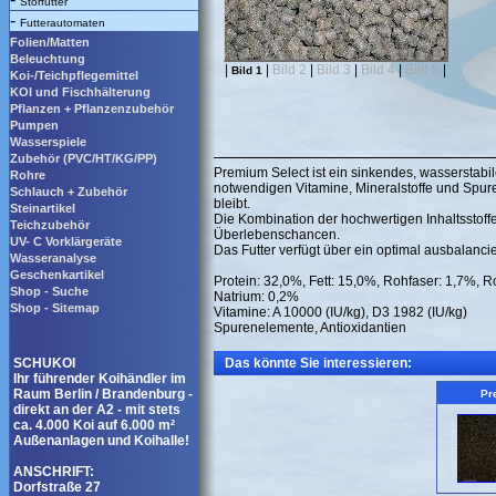
Störfutter
-
Futterautomaten
Folien/Matten
Beleuchtung
|
|
Bild 2
|
Bild 3
|
Bild 4
|
Bild 5
|
Bild 1
Koi-/Teichpflegemittel
KOI und Fischhälterung
Pflanzen + Pflanzenzubehör
Pumpen
Wasserspiele
Zubehör (PVC/HT/KG/PP)
Premium Select ist ein sinkendes, wasserstabiles
Rohre
notwendigen Vitamine, Mineralstoffe und Spur
Schlauch + Zubehör
bleibt.
Steinartikel
Die Kombination der hochwertigen Inhaltsstoff
Teichzubehör
Überlebenschancen.
UV- C Vorklärgeräte
Das Futter verfügt über ein optimal ausbalancie
Wasseranalyse
Geschenkartikel
Protein: 32,0%, Fett: 15,0%, Rohfaser: 1,7%, 
Shop - Suche
Natrium: 0,2%
Shop - Sitemap
Vitamine: A 10000 (IU/kg), D3 1982 (IU/kg)
Spurenelemente, Antioxidantien
SCHUKOI
Das könnte Sie interessieren:
Ihr führender Koihändler im
Raum Berlin / Brandenburg -
Pr
direkt an der A2 - mit stets
ca. 4.000 Koi auf 6.000 m²
Außenanlagen und Koihalle!
ANSCHRIFT:
Dorfstraße 27