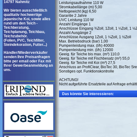
14797 Nahmitz
Leistungsaufnahme 110 W
Stromkabellänge (m) 5,00
Wir bieten ausschließlich
Nettogewicht (kg) 6,50
qualitativ hochwertige
Garantie 2 Jahre
japanische Koi, sowie alles
UVC Leistung 110 W
rund um den Teich -
Anzahl Eingänge 1
Teichberatung,
Anschlüsse Eingang ¾Zoll, 1Zoll, 1 ¼Zoll, 1 ½Zo
Teichplanung, Teichbau,
Anzahl Ausgänge 2
Teichzubehör.
Anschlüsse Ausgang 1Zoll, 1 ¼Zoll, 1 ½Zoll
(Folien, PVC, Teichfilter,
Max. Betriebsdruck (bar) 1,00
Steindekoration, Futter...)
Pumpenleistung max. (l/h) 40000
Pumpenleistung min. (l/h) 12000
Händler/Wiederverkäufer
Geeig. für Teiche bis max. (m³) 110,0
senden Ihre Preisanfragen
Geeig. für Teiche mit Fischbesatz (m³) 55,0
bitte per email oder Fax mit
Geeig. für Teiche mit Koi (m³) 27,5
Ihrer Gewerbeanmeldung an
Anschluss an ProfiClear, BioTec 30, BioTec Sr
uns.
Sonstiges opt. Funktionskontrolle
ACHTUNG!
Nicht aufgeführte Ersatzteile auf Anfrage erhältl
Das könnte Sie interessieren: