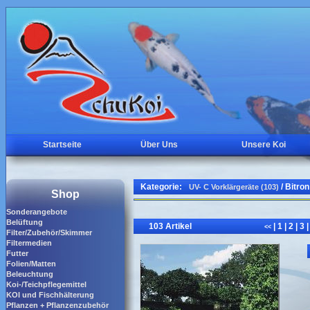
Startseite
Über Uns
Unsere Koi
Kategorie:
/ Bitro
UV- C Vorklärgeräte (103)
Shop
Sonderangebote
Belüftung
103 Artikel
|
1
|
2
|
3
|
<<
Filter/Zubehör/Skimmer
Filtermedien
Futter
Folien/Matten
Beleuchtung
Koi-/Teichpflegemittel
KOI und Fischhälterung
Pflanzen + Pflanzenzubehör