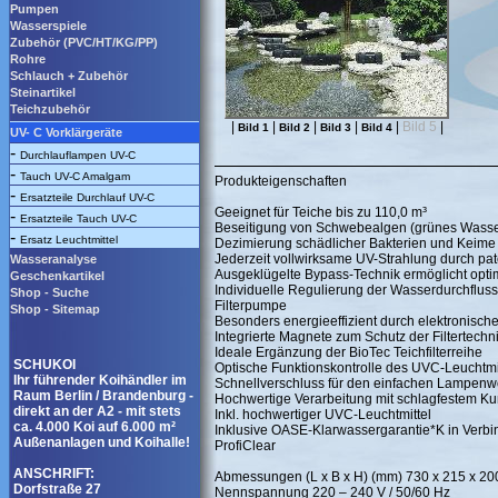
Pumpen
Wasserspiele
Zubehör (PVC/HT/KG/PP)
Rohre
Schlauch + Zubehör
Steinartikel
Teichzubehör
|
|
|
|
|
Bild 5
|
Bild 1
Bild 2
Bild 3
Bild 4
UV- C Vorklärgeräte
-
Durchlauflampen UV-C
-
Tauch UV-C Amalgam
Produkteigenschaften
-
Ersatzteile Durchlauf UV-C
Geeignet für Teiche bis zu 110,0 m³
-
Ersatzteile Tauch UV-C
Beseitigung von Schwebealgen (grünes Wasse
-
Ersatz Leuchtmittel
Dezimierung schädlicher Bakterien und Keime
Jederzeit vollwirksame UV-Strahlung durch pa
Wasseranalyse
Ausgeklügelte Bypass-Technik ermöglicht opti
Geschenkartikel
Individuelle Regulierung der Wasserdurchflu
Shop - Suche
Filterpumpe
Shop - Sitemap
Besonders energieeffizient durch elektronische
Integrierte Magnete zum Schutz der Filtertech
Ideale Ergänzung der BioTec Teichfilterreihe
SCHUKOI
Optische Funktionskontrolle des UVC-Leuchtmi
Ihr führender Koihändler im
Schnellverschluss für den einfachen Lampenw
Raum Berlin / Brandenburg -
Hochwertige Verarbeitung mit schlagfestem Kun
direkt an der A2 - mit stets
Inkl. hochwertiger UVC-Leuchtmittel
ca. 4.000 Koi auf 6.000 m²
Inklusive OASE-Klarwassergarantie*K in Verbi
Außenanlagen und Koihalle!
ProfiClear
ANSCHRIFT:
Abmessungen (L x B x H) (mm) 730 x 215 x 20
Dorfstraße 27
Nennspannung 220 – 240 V / 50/60 Hz