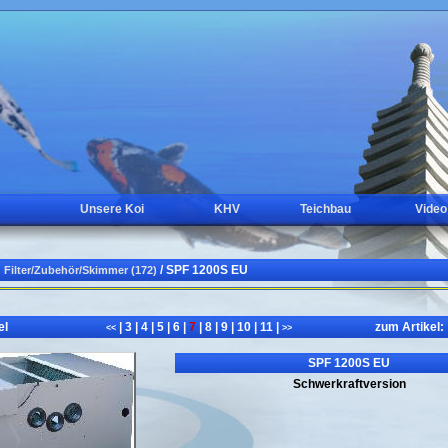
Unsere Koi
KHV
Teichbau
Video
/ SPF 1200S EU
Filter/Zubehör/Skimmer (172)
el
|
3
|
4
|
5
|
6
|
7
|
8
|
9
|
10
|
11
|
zum Artikel:
<<
>>
SPF 1200S EU
Schwerkraftversion