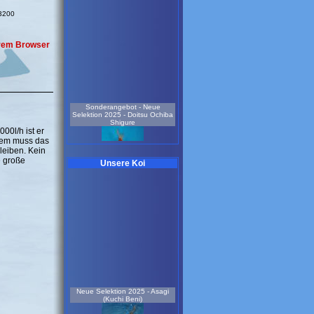
63200
Ihrem Browser
Sonderangebot - Neue
Selektion 2025 - Doitsu Ochiba
Shigure
00l/h ist er
stem muss das
leiben. Kein
e große
Unsere Koi
weiblich
3 Jahre
55 cm
Koi-Nr.: 925
199.00 EUR
Sonderangebot - Neue
Selektion 2025 - Doitsu Ochiba
Shigure
Neue Selektion 2025 - Asagi
(Kuchi Beni)