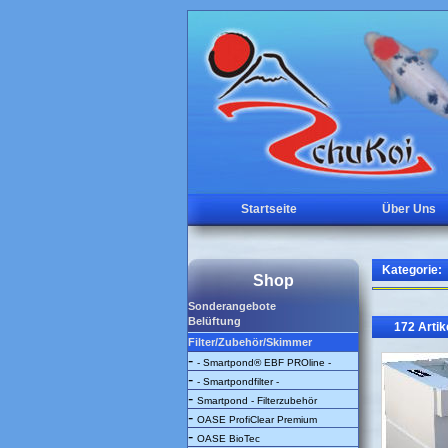
Startseite
Über Uns
Kategorie:
Shop
Sonderangebote
Belüftung
172 Artik
Filter/Zubehör/Skimmer
-
- Smartpond® EBF PROline -
-
- Smartpondfilter -
-
Smartpond - Filterzubehör
-
OASE ProfiClear Premium
-
OASE BioTec