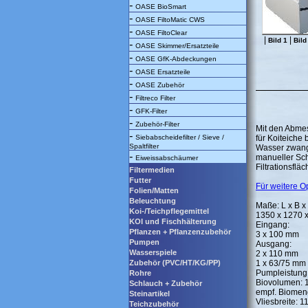
-
OASE BioSmart
-
OASE FiltoMatic CWS
-
OASE FiltoClear
|
|
Bild 1
Bild
-
OASE Skimmer/Ersatzteile
-
OASE GfK-Abdeckungen
-
OASE Ersatzteile
-
OASE Zubehör
-
Filtreco Filter
-
GFK-Filter
-
Zubehör-Filter
Mit den Abmes
-
Siebabscheidefilter / Sieve /
für Koiteiche
Spaltfilter
Wasser zwangs
-
manueller Sch
Eiweissabschäumer
Filtrationsfläc
Filtermedien
Futter
Für weitere Op
Folien/Matten
Beleuchtung
Maße: L x B x
Koi-/Teichpflegemittel
1350 x 1270 
KOI und Fischhälterung
Eingang:
Pflanzen + Pflanzenzubehör
3 x 100 mm
Pumpen
Ausgang:
Wasserspiele
2 x 110 mm
Zubehör (PVC/HT/KG/PP)
1 x 63/75 mm
Pumpleistung:
Rohre
Biovolumen: 1
Schlauch + Zubehör
empf. Biomen
Steinartikel
Vliesbreite: 
Teichzubehör