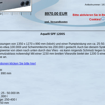
Artikelnummer: 1
8970.00 EUR
|
Bild 3
|
Bild 4
|
Bild 5
|
 2
Bitte aktivieren Sie in 
Cookies!
zzgl. Versandkosten
Aquafil SPF 1200S
sungen von 1350 x 1270 x 890 mm (lxbxh) und einer Pumpleistung von ca. 25-50.0
 bis etwa 100.000l und Schwimmteiche bis 200.000 l gedacht. Auch bei diesem Sy
weise von oben nach unten durch das Vlies - es kann nirgends Schmutz liegen b
mutzablass notwendig! Mit einer 1150 mm breiten Vliesrolle bietet der 1200 S ein
he an.
tionen klicken Sie bitte hier!
 H
x 890 mm
 25 - 50.000 l/h
.000 l
ge: 250-400 l
1150 mm