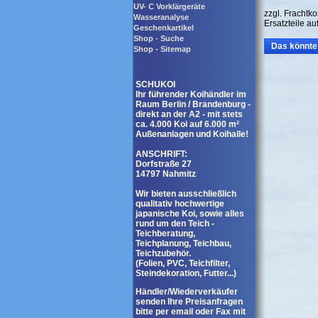
UV- C Vorklärgeräte
zzgl. Frachtko
Wasseranalyse
Ersatzteile au
Geschenkartikel
Shop - Suche
Das könnte 
Shop - Sitemap
SCHUKOI
Ihr führender Koihändler im
Raum Berlin / Brandenburg -
direkt an der A2 - mit stets
ca. 4.000 Koi auf 6.000 m²
Außenanlagen und Koihalle!
ANSCHRIFT:
Dorfstraße 27
14797 Nahmitz
Wir bieten ausschließlich
qualitativ hochwertige
japanische Koi, sowie alles
rund um den Teich -
Teichberatung,
Teichplanung, Teichbau,
Teichzubehör.
(Folien, PVC, Teichfilter,
Steindekoration, Futter...)
Händler/Wiederverkäufer
senden Ihre Preisanfragen
bitte per email oder Fax mit