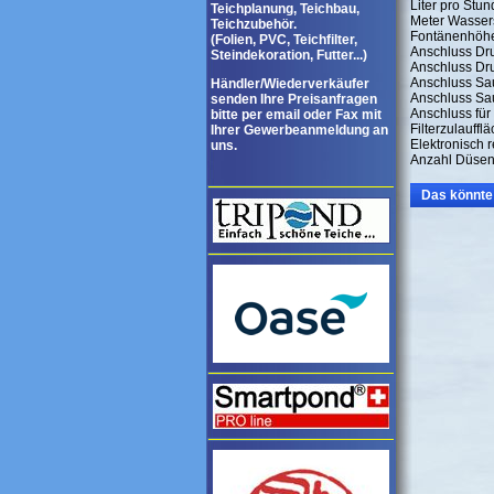
Liter pro Stun
Teichplanung, Teichbau,
Meter Wasser
Teichzubehör.
Fontänenhöhe
(Folien, PVC, Teichfilter,
Anschluss Dr
Steindekoration, Futter...)
Anschluss Dru
Anschluss Sa
Händler/Wiederverkäufer
Anschluss Sau
senden Ihre Preisanfragen
Anschluss für
bitte per email oder Fax mit
Filterzulauffl
Ihrer Gewerbeanmeldung an
Elektronisch r
uns.
Anzahl Düsen
Das könnte 