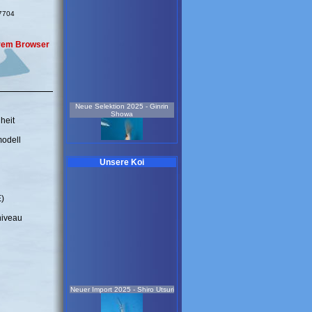
57704
Ihrem Browser
Neue Selektion 2025 - Ginrin
Showa
heit
modell
Unsere Koi
E)
niveau
2 Jahre
37 cm
Koi-Nr.: 611
179.00 EUR
Sonderangebot Neue Selektion
2025 - Doitsu Showa
Neuer Import 2025 - Shiro Utsuri