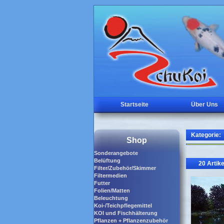
Startseite
Über Uns
Kategorie:
Shop
Sonderangebote
Belüftung
20 Artike
Filter/Zubehör/Skimmer
Filtermedien
Futter
Folien/Matten
Beleuchtung
Koi-/Teichpflegemittel
KOI und Fischhälterung
Pflanzen + Pflanzenzubehör