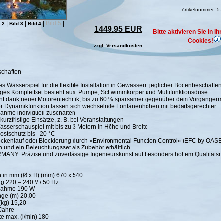
Artikelnummer: 
|
|
|
Bild 5
|
d 2
Bild 3
Bild 4
1449.95 EUR
Bitte aktivieren Sie in 
Cookies!
zzgl. Versandkosten
schaften
Wasserspiel für die flexible Installation in Gewässern jeglicher Bodenbeschaffen
iges Komplettset besteht aus: Pumpe, Schwimmkörper und Multifunktionsdüse
ent dank neuer Motorentechnik; bis zu 60 % sparsamer gegenüber dem Vorgänger
er Dynamikfunktion lassen sich wechselnde Fontänenhöhen mit bedarfsgerechter
ahme individuell zuschalten
 kurzfristige Einsätze, z. B. bei Veranstaltungen
sserschauspiel mit bis zu 3 Metern in Höhe und Breite
rostschutz bis –20 °C
ockenlauf oder Blockierung durch »Environmental Function Control« (EFC by OAS
 und ein Beleuchtungsset als Zubehör erhältlich
ANY: Präzise und zuverlässige Ingenieurskunst auf besonders hohem Qualitäts
in mm (Ø x H) (mm) 670 x 540
 220 – 240 V / 50 Hz
fnahme 190 W
nge (m) 20,00
(kg) 15,20
Jahre
te max. (l/min) 180