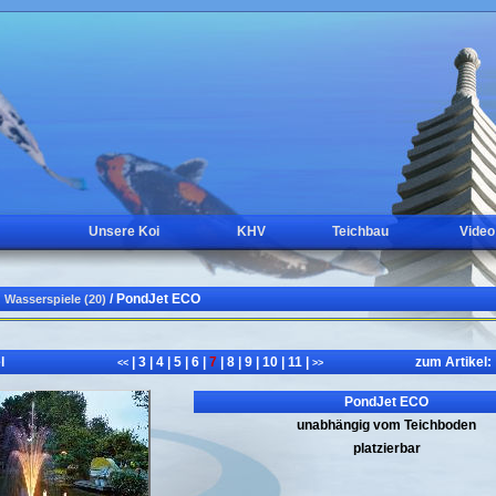
Unsere Koi
KHV
Teichbau
Video
/ PondJet ECO
Wasserspiele (20)
l
|
3
|
4
|
5
|
6
|
7
|
8
|
9
|
10
|
11
|
zum Artikel:
<<
>>
PondJet ECO
unabhängig vom Teichboden
platzierbar