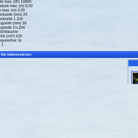
de max. (l/h) 10800
säule max. (m) 8,50
 max. (m) 3,00
uckseite (mm) 25
ckseite 1 Zoll
ugseite (mm) 38
gseite 1½ Zoll
 Schläuche -
äche (cm²) 420
egulierbar Ja
 1
Sie interessieren: