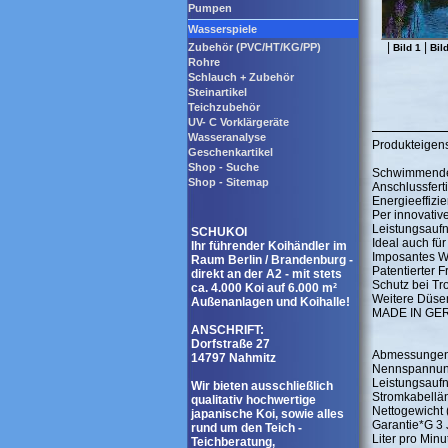
Pumpen
Wasserspiele
|
|
Zubehör (PVC/HT/KG/PP)
Bild 1
Bil
Rohre
Schlauch + Zubehör
Steinartikel
Teichzubehör
UV- C Vorklärgeräte
Wasseranalyse
Produkteigen
Geschenkartikel
Shop - Suche
Schwimmendes 
Shop - Sitemap
Anschlussfert
Energieeffizi
Per innovativ
Leistungsaufn
SCHUKOI
Ideal auch für
Ihr führender Koihändler im
Imposantes Wa
Raum Berlin / Brandenburg -
Patentierter F
direkt an der A2 - mit stets
Schutz bei Tr
ca. 4.000 Koi auf 6.000 m²
Weitere Düsen
Außenanlagen und Koihalle!
MADE IN GERM
ANSCHRIFT:
Dorfstraße 27
Abmessungen 
14797 Nahmitz
Nennspannung
Leistungsau
Wir bieten ausschließlich
Stromkabellä
qualitativ hochwertige
Nettogewicht 
japanische Koi, sowie alles
Garantie*G 3 
rund um den Teich -
Liter pro Minu
Teichberatung,