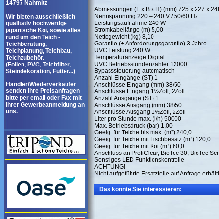
14797 Nahmitz
Abmessungen (L x B x H) (mm) 725 x 227 x 24
Nennspannung 220 – 240 V / 50/60 Hz
Wir bieten ausschließlich
Leistungsaufnahme 240 W
qualitativ hochwertige
Stromkabellänge (m) 5,00
japanische Koi, sowie alles
Nettogewicht (kg) 8,10
rund um den Teich -
Garantie (+ Anforderungsgarantie) 3 Jahre
Teichberatung,
UVC Leistung 240 W
Teichplanung, Teichbau,
Temperaturanzeige Digital
Teichzubehör.
UVC Betriebsstundenzähler 12000
(Folien, PVC, Teichfilter,
Bypasssteuerung automatisch
Steindekoration, Futter...)
Anzahl Eingänge (ST) 1
Händler/Wiederverkäufer
Anschlüsse Eingang (mm) 38/50
senden Ihre Preisanfragen
Anschlüsse Eingang 1½Zoll, 2Zoll
bitte per email oder Fax mit
Anzahl Ausgänge (ST) 1
Ihrer Gewerbeanmeldung an
Anschlüsse Ausgang (mm) 38/50
uns.
Anschlüsse Ausgang 1½Zoll, 2Zoll
Liter pro Stunde max. (l/h) 50000
Max. Betriebsdruck (bar) 1,00
Geeig. für Teiche bis max. (m³) 240,0
Geeig. für Teiche mit Fischbesatz (m³) 120,0
Geeig. für Teiche mit Koi (m³) 60,0
Anschluss an ProfiClear, BioTec 30, BioTec Sc
Sonstiges LED Funktionskontrolle
ACHTUNG!
Nicht aufgeführte Ersatzteile auf Anfrage erhältl
Das könnte Sie interessieren: