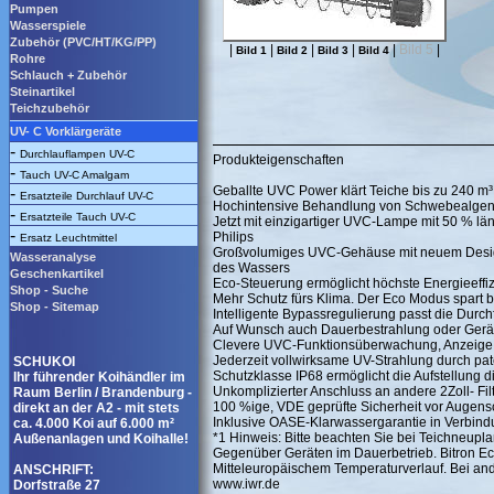
Pumpen
Wasserspiele
Zubehör (PVC/HT/KG/PP)
|
|
|
|
|
Bild 5
|
Bild 1
Bild 2
Bild 3
Bild 4
Rohre
Schlauch + Zubehör
Steinartikel
Teichzubehör
UV- C Vorklärgeräte
-
Durchlauflampen UV-C
Produkteigenschaften
-
Tauch UV-C Amalgam
Geballte UVC Power klärt Teiche bis zu 240 m³
-
Ersatzteile Durchlauf UV-C
Hochintensive Behandlung von Schwebealgen, 
-
Ersatzteile Tauch UV-C
Jetzt mit einzigartiger UVC-Lampe mit 50 % lä
-
Philips
Ersatz Leuchtmittel
Großvolumiges UVC-Gehäuse mit neuem Design
Wasseranalyse
des Wassers
Geschenkartikel
Eco-Steuerung ermöglicht höchste Energieeffiz
Shop - Suche
Mehr Schutz fürs Klima. Der Eco Modus spart b
Shop - Sitemap
Intelligente Bypassregulierung passt die Durc
Auf Wunsch auch Dauerbestrahlung oder Gerä
Clevere UVC-Funktionsüberwachung, Anzeige
Jederzeit vollwirksame UV-Strahlung durch pa
SCHUKOI
Schutzklasse IP68 ermöglicht die Aufstellung d
Ihr führender Koihändler im
Unkomplizierter Anschluss an andere 2Zoll- Fi
Raum Berlin / Brandenburg -
100 %ige, VDE geprüfte Sicherheit vor Augen
direkt an der A2 - mit stets
Inklusive OASE-Klarwassergarantie in Verbindu
ca. 4.000 Koi auf 6.000 m²
*1 Hinweis: Bitte beachten Sie bei Teichneupl
Außenanlagen und Koihalle!
Gegenüber Geräten im Dauerbetrieb. Bitron E
Mitteleuropäischem Temperaturverlauf. Bei an
ANSCHRIFT:
www.iwr.de
Dorfstraße 27