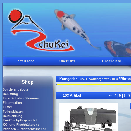
Startseite
Über Uns
Unsere Koi
Kategorie:
/ Bitro
UV- C Vorklärgeräte (103)
Shop
Sonderangebote
Belüftung
103 Artikel
|
4
|
5
|
6
|
<<
Filter/Zubehör/Skimmer
Filtermedien
Futter
Folien/Matten
Beleuchtung
Koi-/Teichpflegemittel
KOI und Fischhälterung
Pflanzen + Pflanzenzubehör