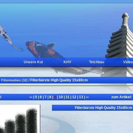
Unsere Koi
KHV
Teichbau
Video
/ Filterbürste High Quality 15x80cm
Filtermedien (32)
l
|
5
|
6
|
7
|
8
|
9
|
10
|
11
|
12
|
13
|
zum Artikel:
<<
>>
Filterbürste High Quality 15x80cm