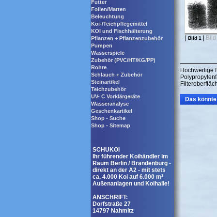
Futter
Folien/Matten
Beleuchtung
Koi-/Teichpflegemittel
KOI und Fischhälterung
|
|
Bild
Pflanzen + Pflanzenzubehör
Bild 1
Pumpen
Wasserspiele
Zubehör (PVC/HT/KG/PP)
Rohre
Hochwertige F
Schlauch + Zubehör
Polypropylenf
Steinartikel
Filteroberflä
Teichzubehör
UV- C Vorklärgeräte
Das könnte 
Wasseranalyse
Geschenkartikel
Shop - Suche
Shop - Sitemap
SCHUKOI
Ihr führender Koihändler im
Raum Berlin / Brandenburg -
direkt an der A2 - mit stets
ca. 4.000 Koi auf 6.000 m²
Außenanlagen und Koihalle!
ANSCHRIFT:
Dorfstraße 27
14797 Nahmitz