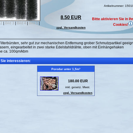
Artikelnummer: 150
8.50 EUR
Bitte aktivieren Sie in 
 2
|
Bild 3
|
Bild 4
|
Bild 5
|
Cookies!
zzgl. Versandkosten
ilterbürsten, sehr gut zur mechanischen Entfernung grober Schmutzpartikel geeign
asern, eingearbeitet in zwei starke Edelstahldrähte, oben mit Einhängehaken
che ca. 100qm/kbm
Sie interessieren:
Porodur unter 1,5m³
180.00 EUR
inkl. gesetz. Mwst.
zzgl. Versandkosten