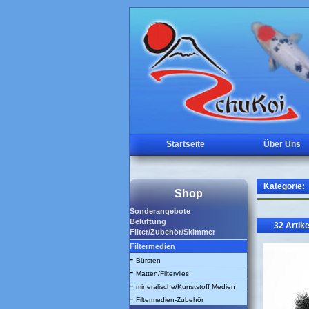
Startseite
Über Uns
Kategorie:
Shop
Sonderangebote
Belüftung
32 Artike
Filter/Zubehör/Skimmer
Filtermedien
-
Bürsten
-
Matten/Filtervlies
-
mineralische/Kunststoff Medien
-
Filtermedien-Zubehör