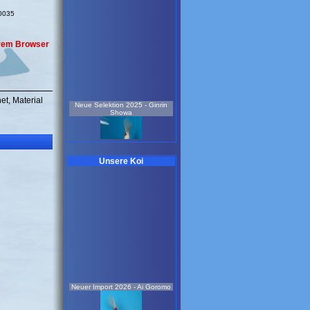
10035
Ihrem Browser
et, Material
Neue Selektion 2025 - Ginrin
Showa
Unsere Koi
2 Jahre
37 cm
Koi-Nr.: 611
179.00 EUR
Neue Selektion 2024 - Ki Utsuri-
Preis pro Stück 25 Stück
Neuer Import 2026 - Ai Goromo
vorrätig