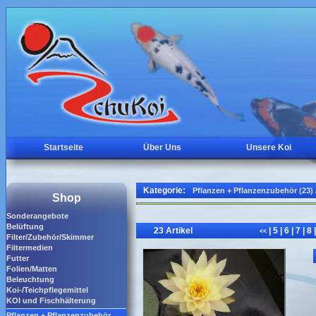
Startseite
Über Uns
Unsere Koi
Kategorie:
Pflanzen + Pflanzenzubehör (23)
Shop
Sonderangebote
Belüftung
23 Artikel
|
5
|
6
|
7
|
8
|
<<
Filter/Zubehör/Skimmer
Filtermedien
Futter
Folien/Matten
Beleuchtung
Koi-/Teichpflegemittel
KOI und Fischhälterung
Pflanzen + Pflanzenzubehör