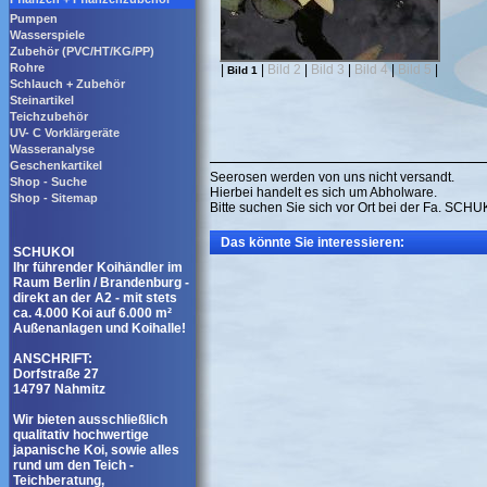
Pumpen
Wasserspiele
Zubehör (PVC/HT/KG/PP)
Rohre
|
|
Bild 2
|
Bild 3
|
Bild 4
|
Bild 5
|
Bild 1
Schlauch + Zubehör
Steinartikel
Teichzubehör
UV- C Vorklärgeräte
Wasseranalyse
Geschenkartikel
Seerosen werden von uns nicht versandt.
Shop - Suche
Hierbei handelt es sich um Abholware.
Shop - Sitemap
Bitte suchen Sie sich vor Ort bei der Fa. SCH
Das könnte Sie interessieren:
SCHUKOI
Ihr führender Koihändler im
Raum Berlin / Brandenburg -
direkt an der A2 - mit stets
ca. 4.000 Koi auf 6.000 m²
Außenanlagen und Koihalle!
ANSCHRIFT:
Dorfstraße 27
14797 Nahmitz
Wir bieten ausschließlich
qualitativ hochwertige
japanische Koi, sowie alles
rund um den Teich -
Teichberatung,