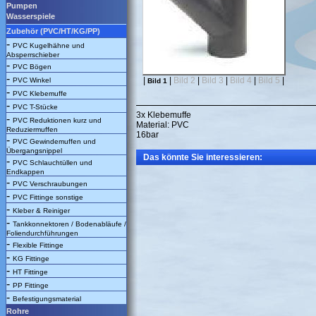
Pumpen
Wasserspiele
Zubehör (PVC/HT/KG/PP)
-
PVC Kugelhähne und
Absperrschieber
-
PVC Bögen
-
|
|
Bild 2
|
Bild 3
|
Bild 4
|
Bild 5
|
PVC Winkel
Bild 1
-
PVC Klebemuffe
-
PVC T-Stücke
3x Klebemuffe
-
PVC Reduktionen kurz und
Material: PVC
Reduziermuffen
16bar
-
PVC Gewindemuffen und
Übergangsnippel
Das könnte Sie interessieren:
-
PVC Schlauchtüllen und
Endkappen
-
PVC Verschraubungen
-
PVC Fittinge sonstige
-
Kleber & Reiniger
-
Tankkonnektoren / Bodenabläufe /
Foliendurchführungen
-
Flexible Fittinge
-
KG Fittinge
-
HT Fittinge
-
PP Fittinge
-
Befestigungsmaterial
Rohre