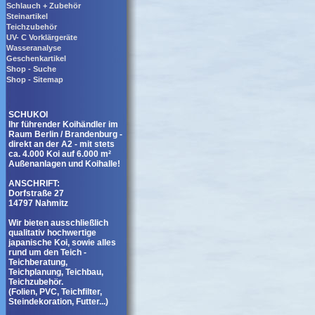
Schlauch + Zubehör
Steinartikel
Teichzubehör
UV- C Vorklärgeräte
Wasseranalyse
Geschenkartikel
Shop - Suche
Shop - Sitemap
SCHUKOI
Ihr führender Koihändler im
Raum Berlin / Brandenburg -
direkt an der A2 - mit stets
ca. 4.000 Koi auf 6.000 m²
Außenanlagen und Koihalle!
ANSCHRIFT:
Dorfstraße 27
14797 Nahmitz
Wir bieten ausschließlich
qualitativ hochwertige
japanische Koi, sowie alles
rund um den Teich -
Teichberatung,
Teichplanung, Teichbau,
Teichzubehör.
(Folien, PVC, Teichfilter,
Steindekoration, Futter...)