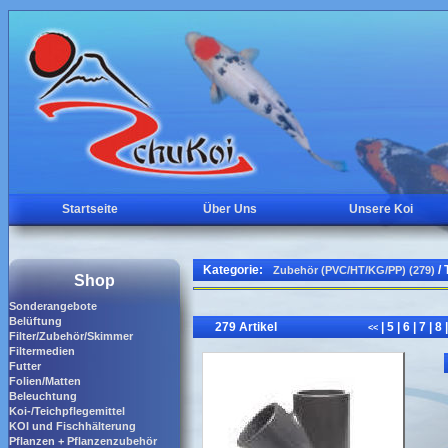
Startseite
Über Uns
Unsere Koi
Kategorie:
/ 
Zubehör (PVC/HT/KG/PP) (279)
Shop
Sonderangebote
Belüftung
279 Artikel
|
5
|
6
|
7
|
8
|
<<
Filter/Zubehör/Skimmer
Filtermedien
Futter
Folien/Matten
Beleuchtung
Koi-/Teichpflegemittel
KOI und Fischhälterung
Pflanzen + Pflanzenzubehör