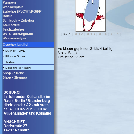
Pumpen
Wasserspiele
Zubehör (PVC/HT/KG/PP)
Rohre
Schlauch + Zubehör
Steinartikel
Teichzubehör
UV- C Vorklärgeräte
|
|
Bild 2
|
Bild 3
|
Bild 4
|
Bild 5
|
Bild 1
Wasseranalyse
Geschenkartikel
Aufkleber geplottet, 3- bis 4-farbig
-
Bücher + DVD
Motiv: Shusui
-
Bilder + Poster
Größe: ca. 25cm
-
Textilien
-
Dekoartikel + mehr
Shop - Suche
Shop - Sitemap
SCHUKOI
Ihr führender Koihändler im
Raum Berlin / Brandenburg -
direkt an der A2 - mit stets
ca. 4.000 Koi auf 6.000 m²
Außenanlagen und Koihalle!
ANSCHRIFT:
Dorfstraße 27
14797 Nahmitz