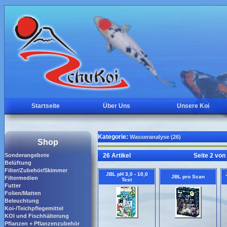
Startseite
Über Uns
Unsere Koi
Kategorie:
Wasseranalyse (26)
Shop
Sonderangebote
26 Artikel
Seite 2 von
Belüftung
Filter/Zubehör/Skimmer
JBL pH 3,0 - 10,0
JBL pro Scan
Filtermedien
Test
Futter
Folien/Matten
Beleuchtung
Koi-/Teichpflegemittel
KOI und Fischhälterung
Pflanzen + Pflanzenzubehör