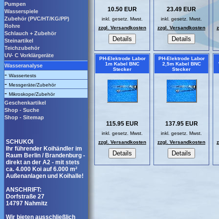
Pumpen
10.50 EUR
23.49 EUR
Wasserspiele
Zubehör (PVC/HT/KG/PP)
inkl. gesetz. Mwst.
inkl. gesetz. Mwst.
Rohre
zzgl. Versandkosten
zzgl. Versandkosten
Schlauch + Zubehör
Steinartikel
Teichzubehör
UV- C Vorklärgeräte
PH-Elektrode Labor
PH-Elektrode Labor
1m Kabel BNC
2,5m Kabel BNC
Wasseranalyse
Stecker
Stecker
-
Wassertests
-
Messgeräte/Zubehör
-
Mikroskope/Zubehör
Geschenkartikel
Shop - Suche
Shop - Sitemap
115.95 EUR
137.95 EUR
inkl. gesetz. Mwst.
inkl. gesetz. Mwst.
SCHUKOI
zzgl. Versandkosten
zzgl. Versandkosten
Ihr führender Koihändler im
Raum Berlin / Brandenburg -
direkt an der A2 - mit stets
ca. 4.000 Koi auf 6.000 m²
Außenanlagen und Koihalle!
ANSCHRIFT:
Dorfstraße 27
14797 Nahmitz
Wir bieten ausschließlich