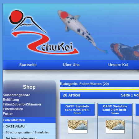
Startseite
Über Uns
Unsere Koi
Kategorie:
Folien/Matten (20)
Shop
Sonderangebote
20 Artikel
Seite 1 vo
Belüftung
Filter/Zubehör/Skimmer
OASE Steinfolie
OASE Steinfolie
Filtermedien
sand 0,4m breit -
sand 0,6m breit -
5mm
5mm
Futter
Folien/Matten
-
OASE AlfaFol
-
Böschungsmatten / Steinfolien
-
Teichrandbefestigung