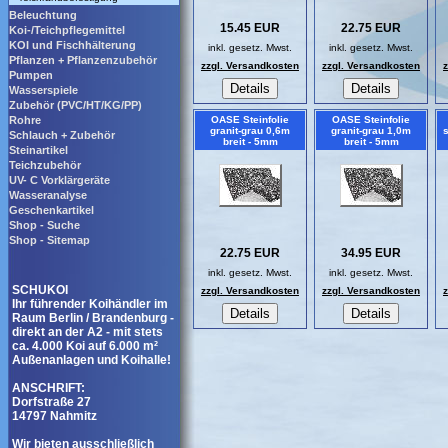
Beleuchtung
15.45 EUR
22.75 EUR
Koi-/Teichpflegemittel
KOI und Fischhälterung
inkl. gesetz. Mwst.
inkl. gesetz. Mwst.
Pflanzen + Pflanzenzubehör
zzgl. Versandkosten
zzgl. Versandkosten
Pumpen
Wasserspiele
Zubehör (PVC/HT/KG/PP)
Rohre
OASE Steinfolie
OASE Steinfolie
granit-grau 0,6m
granit-grau 1,0m
Schlauch + Zubehör
breit - 5mm
breit - 5mm
Steinartikel
Teichzubehör
UV- C Vorklärgeräte
Wasseranalyse
Geschenkartikel
Shop - Suche
Shop - Sitemap
22.75 EUR
34.95 EUR
inkl. gesetz. Mwst.
inkl. gesetz. Mwst.
SCHUKOI
zzgl. Versandkosten
zzgl. Versandkosten
Ihr führender Koihändler im
Raum Berlin / Brandenburg -
direkt an der A2 - mit stets
ca. 4.000 Koi auf 6.000 m²
Außenanlagen und Koihalle!
ANSCHRIFT:
Dorfstraße 27
14797 Nahmitz
Wir bieten ausschließlich