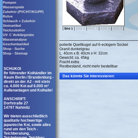
Pumpen
Wasserspiele
Zubehör (PVC/HT/KG/PP)
Rohre
Schlauch + Zubehör
Steinartikel
|
|
Bild 2
|
Bild 3
|
Bild 4
|
Bild 5
|
Bild 1
Teichzubehör
UV- C Vorklärgeräte
Wasseranalyse
Geschenkartikel
polierte Quellkugel auf 6-eckigem Sockel
Shop - Suche
Granit dunkelgrau
L: 40cm x B: 40cm x H: 32cm
Shop - Sitemap
Gewicht: ca. 45kg
Fracht extra
Restbestand, nicht mehr bestellbar
SCHUKOI
Ihr führender Koihändler im
Das könnte Sie interessieren:
Raum Berlin / Brandenburg -
direkt an der A2 - mit stets
ca. 4.000 Koi auf 6.000 m²
Außenanlagen und Koihalle!
ANSCHRIFT:
Dorfstraße 27
14797 Nahmitz
Wir bieten ausschließlich
qualitativ hochwertige
japanische Koi, sowie alles
rund um den Teich -
Teichberatung,
Teichplanung, Teichbau,