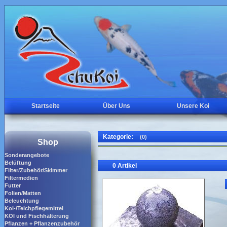
Startseite
Über Uns
Unsere Koi
Kategorie:
(0)
Shop
Sonderangebote
Belüftung
0 Artikel
Filter/Zubehör/Skimmer
Filtermedien
Futter
Folien/Matten
Beleuchtung
Koi-/Teichpflegemittel
KOI und Fischhälterung
Pflanzen + Pflanzenzubehör