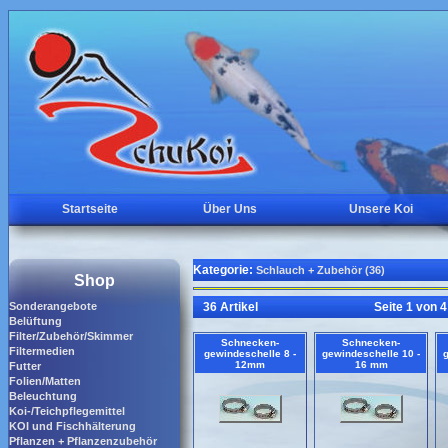
Startseite
Über Uns
Unsere Koi
Kategorie:
Schlauch + Zubehör (36)
Shop
Sonderangebote
36 Artikel
Seite 1 von 4
Belüftung
Filter/Zubehör/Skimmer
Schnecken-
Schnecken-
Filtermedien
gewindeschelle 8 -
gewindeschelle 10 -
12mm
16 mm
Futter
Folien/Matten
Beleuchtung
Koi-/Teichpflegemittel
KOI und Fischhälterung
Pflanzen + Pflanzenzubehör