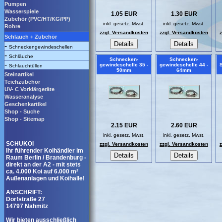
Pumpen
Wasserspiele
1.05 EUR
1.30 EUR
Zubehör (PVC/HT/KG/PP)
inkl. gesetz. Mwst.
inkl. gesetz. Mwst.
Rohre
zzgl. Versandkosten
zzgl. Versandkosten
Schlauch + Zubehör
-
Schneckengewindeschellen
-
Schläuche
Schnecken-
Schnecken-
-
gewindeschelle 35 -
gewindeschelle 44 -
S
Schlauchtüllen
50mm
64mm
Steinartikel
Teichzubehör
UV- C Vorklärgeräte
Wasseranalyse
Geschenkartikel
Shop - Suche
Shop - Sitemap
2.15 EUR
2.60 EUR
inkl. gesetz. Mwst.
inkl. gesetz. Mwst.
SCHUKOI
zzgl. Versandkosten
zzgl. Versandkosten
Ihr führender Koihändler im
Raum Berlin / Brandenburg -
direkt an der A2 - mit stets
ca. 4.000 Koi auf 6.000 m²
Außenanlagen und Koihalle!
ANSCHRIFT:
Dorfstraße 27
14797 Nahmitz
Wir bieten ausschließlich