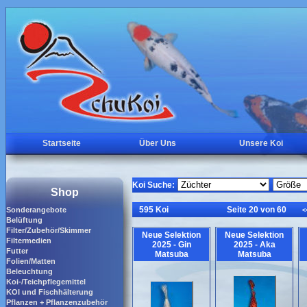
Startseite
Über Uns
Unsere Koi
Koi Suche:
Shop
595 Koi
Seite 20 von 60
Sonderangebote
<
Belüftung
Filter/Zubehör/Skimmer
Neue Selektion
Neue Selektion
Filtermedien
2025 - Gin
2025 - Aka
Futter
Matsuba
Matsuba
Folien/Matten
Beleuchtung
Koi-/Teichpflegemittel
KOI und Fischhälterung
Pflanzen + Pflanzenzubehör