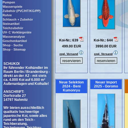
Pumpen
Wasserspiele
Zubehör (PVC/HT/KG/PP)
Rohre
Schlauch + Zubehör
Steinartikel
Teichzubehör
UV- C Vorklärgeräte
Wasseranalyse
Koi-Nr.: 639
Koi-Nr.: 644
Geschenkartikel
Shop - Suche
499.00 EUR
3990.00 EUR
Shop - Sitemap
zzgl. Versand
zzgl. Versand
SCHUKOI
Ihr führender Koihändler im
Raum Berlin / Brandenburg -
direkt an der A2 - mit stets
ca. 4.000 Koi auf 6.000 m²
Neue Selektion
Neuer Import
Außenanlagen und Koihalle!
2024 - Beni
2025 - Goromo
Kumonryu
ANSCHRIFT:
Dorfstraße 27
14797 Nahmitz
Wir bieten ausschließlich
qualitativ hochwertige
japanische Koi, sowie alles
rund um den Teich -
Teichberatung,
Teichplanung, Teichbau,