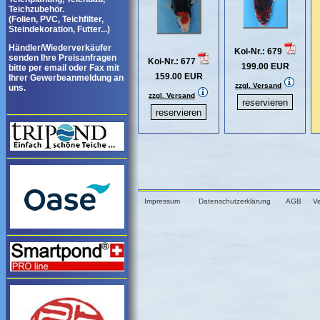
Teichzubehör.
(Folien, PVC, Teichfilter,
Steindekoration, Futter...)
Händler/Wiederverkäufer
Koi-Nr.: 679
senden Ihre Preisanfragen
Koi-Nr.: 677
199.00 EUR
bitte per email oder Fax mit
159.00 EUR
Ihrer Gewerbeanmeldung an
zzgl. Versand
uns.
zzgl. Versand
Impressum
Datenschutzerklärung
AGB
V