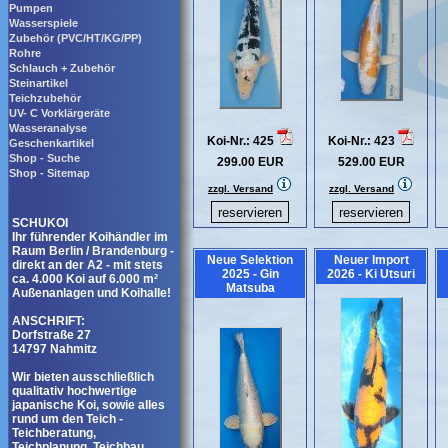
Pumpen
Wasserspiele
Zubehör (PVC/HT/KG/PP)
Rohre
Schlauch + Zubehör
Steinartikel
Teichzubehör
UV- C Vorklärgeräte
Wasseranalyse
Koi-Nr.: 425
Koi-Nr.: 423
Geschenkartikel
Shop - Suche
299.00 EUR
529.00 EUR
Shop - Sitemap
zzgl. Versand
zzgl. Versand
SCHUKOI
Ihr führender Koihändler im
Raum Berlin / Brandenburg -
Neue Selektion
Neuer Import
direkt an der A2 - mit stets
2025 - Gin
2026 - Ki Utsuri
ca. 4.000 Koi auf 6.000 m²
Matsuba
Außenanlagen und Koihalle!
ANSCHRIFT:
Dorfstraße 27
14797 Nahmitz
Wir bieten ausschließlich
qualitativ hochwertige
japanische Koi, sowie alles
rund um den Teich -
Teichberatung,
Teichplanung, Teichbau,