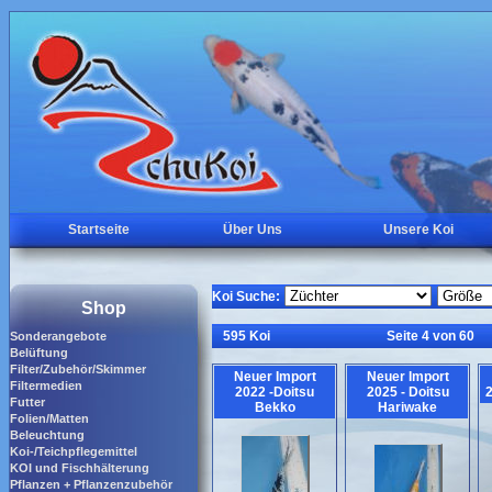
Startseite
Über Uns
Unsere Koi
Koi Suche:
Shop
595 Koi
Seite 4 von 60
Sonderangebote
Belüftung
Filter/Zubehör/Skimmer
Neuer Import
Neuer Import
Filtermedien
2022 -Doitsu
2025 - Doitsu
2
Futter
Bekko
Hariwake
Folien/Matten
Beleuchtung
Koi-/Teichpflegemittel
KOI und Fischhälterung
Pflanzen + Pflanzenzubehör