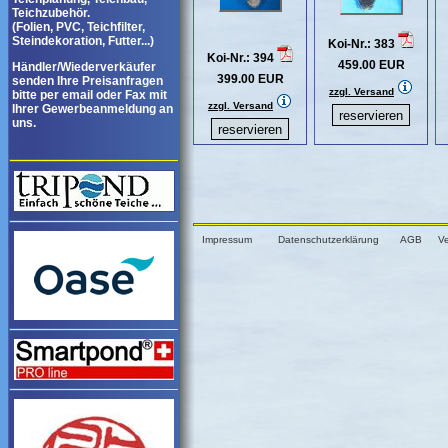
Teichzubehör.
(Folien, PVC, Teichfilter,
Steindekoration, Futter...)
Koi-Nr.: 383
Koi-Nr.: 394
459.00 EUR
Händler/Wiederverkäufer
399.00 EUR
senden Ihre Preisanfragen
zzgl. Versand
bitte per email oder Fax mit
zzgl. Versand
Ihrer Gewerbeanmeldung an
uns.
Impressum
Datenschutzerklärung
AGB
V