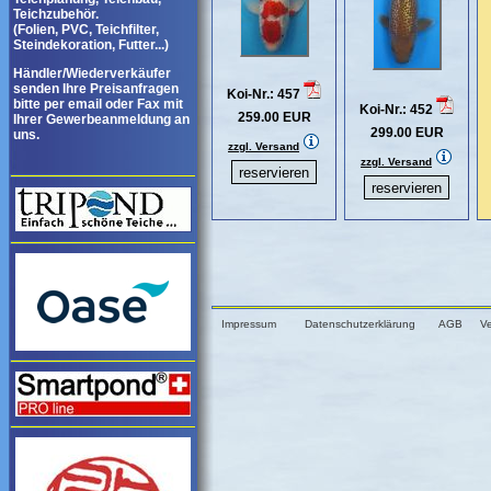
Teichzubehör.
(Folien, PVC, Teichfilter,
Steindekoration, Futter...)
Händler/Wiederverkäufer
senden Ihre Preisanfragen
Koi-Nr.: 457
bitte per email oder Fax mit
Koi-Nr.: 452
259.00 EUR
Ihrer Gewerbeanmeldung an
299.00 EUR
uns.
zzgl. Versand
zzgl. Versand
Impressum
Datenschutzerklärung
AGB
V