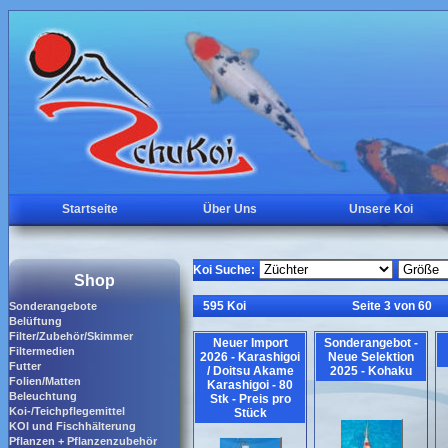
Startseite
Über Uns
Unsere Koi
Koi Suche:
Shop
595 Koi
Seite 3 von 60
Sonderangebote
Belüftung
Filter/Zubehör/Skimmer
Neuer Import
Sonderangebot -
Filtermedien
2026 - Karashigoi
Neue Selektion
Futter
/ Doitsu Akame
2025 - Kohaku
Folien/Matten
Karashigoi - 80
Beleuchtung
Stk - Preis pro
Koi-/Teichpflegemittel
Stück
KOI und Fischhälterung
Pflanzen + Pflanzenzubehör