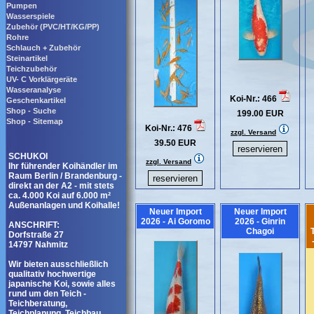
Pumpen
Wasserspiele
Zubehör (PVC/HT/KG/PP)
Rohre
Schlauch + Zubehör
Steinartikel
Teichzubehör
UV- C Vorklärgeräte
Wasseranalyse
Koi-Nr.: 466
Geschenkartikel
Shop - Suche
199.00 EUR
Shop - Sitemap
Koi-Nr.: 476
zzgl. Versand
39.50 EUR
SCHUKOI
zzgl. Versand
Ihr führender Koihändler im
Raum Berlin / Brandenburg -
direkt an der A2 - mit stets
ca. 4.000 Koi auf 6.000 m²
Außenanlagen und Koihalle!
Neuer Import
Neuer Import
2026 - Ai Goromo
2026 - Ginrin
ANSCHRIFT:
Chagoi
T
Dorfstraße 27
14797 Nahmitz
Wir bieten ausschließlich
qualitativ hochwertige
japanische Koi, sowie alles
rund um den Teich -
Teichberatung,
Teichplanung, Teichbau,