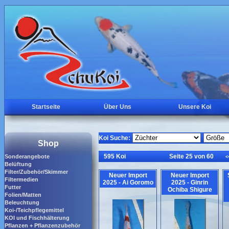
Startseite
Über Uns
Unsere Koi
Koi Suche:
Shop
595 Koi
Seite 25 von 60
Sonderangebote
<
Belüftung
Filter/Zubehör/Skimmer
Neuer Import
Neuer Import
Filtermedien
2025 - Ai Goromo
2025 - Ginrin
Futter
Ochiba Shigure
Folien/Matten
Beleuchtung
Koi-/Teichpflegemittel
KOI und Fischhälterung
Pflanzen + Pflanzenzubehör