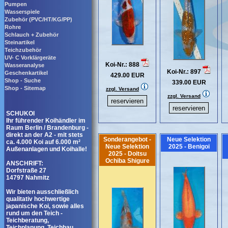
Pumpen
Wasserspiele
Zubehör (PVC/HT/KG/PP)
Rohre
Schlauch + Zubehör
Steinartikel
Teichzubehör
UV- C Vorklärgeräte
Koi-Nr.: 888
Wasseranalyse
Koi-Nr.: 897
Geschenkartikel
429.00 EUR
Shop - Suche
339.00 EUR
Shop - Sitemap
zzgl. Versand
zzgl. Versand
SCHUKOI
Ihr führender Koihändler im
Raum Berlin / Brandenburg -
direkt an der A2 - mit stets
Sonderangebot -
Neue Selektion
ca. 4.000 Koi auf 6.000 m²
Neue Selektion
2025 - Benigoi
Außenanlagen und Koihalle!
2025 - Doitsu
Ochiba Shigure
ANSCHRIFT:
Dorfstraße 27
14797 Nahmitz
Wir bieten ausschließlich
qualitativ hochwertige
japanische Koi, sowie alles
rund um den Teich -
Teichberatung,
Teichplanung, Teichbau,