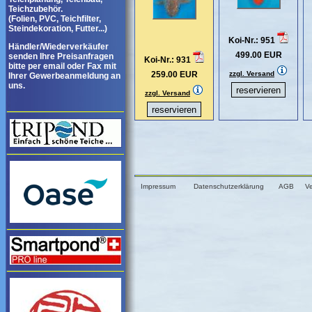
Teichzubehör.
(Folien, PVC, Teichfilter,
Steindekoration, Futter...)
Koi-Nr.: 951
Händler/Wiederverkäufer
499.00 EUR
senden Ihre Preisanfragen
Koi-Nr.: 931
bitte per email oder Fax mit
259.00 EUR
zzgl. Versand
Ihrer Gewerbeanmeldung an
uns.
zzgl. Versand
Impressum
Datenschutzerklärung
AGB
V