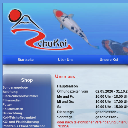
Startseite
Über Uns
Unsere Koi
Über uns
Shop
Hauptsaison
Sonderangebote
Öffnungszeiten vom
02.05.2026 - 31.10.
Belüftung
Filter/Zubehör/Skimmer
Mo und Fr:
10.00 Uhr - 18.00 U
Filtermedien
Mi und Do:
10.00 Uhr - 17.00 U
Futter
Sa:
10.00 Uhr - 15.00 U
Folien/Matten
Dienstags
geschlossen -
Beleuchtung
Sonntags
geschlossen -
Koi-/Teichpflegemittel
KOI und Fischhälterung
oder nach telefonischer Vereinbarung unter 
Pflanzen + Pflanzenzubehör
703956