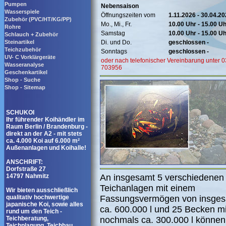
Pumpen
Nebensaison
Wasserspiele
Öffnungszeiten vom
1.11.2026 - 30.04.2
Zubehör (PVC/HT/KG/PP)
Mo., Mi., Fr.
10.00 Uhr - 15.00 U
Rohre
Samstag
10.00 Uhr - 15.00 U
Schlauch + Zubehör
Steinartikel
Di. und Do.
geschlossen -
Teichzubehör
Sonntags
geschlossen -
UV- C Vorklärgeräte
oder nach telefonischer Vereinbarung unter 
Wasseranalyse
703956
Geschenkartikel
Shop - Suche
Shop - Sitemap
SCHUKOI
Ihr führender Koihändler im
Raum Berlin / Brandenburg -
direkt an der A2 - mit stets
ca. 4.000 Koi auf 6.000 m²
Außenanlagen und Koihalle!
ANSCHRIFT:
Dorfstraße 27
14797 Nahmitz
An insgesamt 5 verschiedenen
Teichanlagen mit einem
Wir bieten ausschließlich
qualitativ hochwertige
Fassungsvermögen von insge
japanische Koi, sowie alles
ca. 600.000 l und 25 Becken mi
rund um den Teich -
Teichberatung,
nochmals ca. 300.000 l können
Teichplanung, Teichbau,