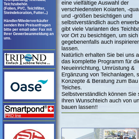
eine vielfältige Auswahl der
Teichzubehör.
(Folien, PVC, Teichfilter,
verschiedensten Koiarten, -qual
Steindekoration, Futter...)
und -größen besichtigen und
Händler/Wiederverkäufer
selbstverständlich auch erwerb
senden Ihre Preisanfragen
gibt viele Varianten des Teichb
bitte per email oder Fax mit
Ihrer Gewerbeanmeldung an
vor Ort zu besichtigen, um sich
uns.
gegebenenfalls auch inspiriere
lassen.
Natürlich erhalten Sie bei uns 
das komplette Programm für di
Neueinrichtung, Umrüstung &
Ergänzung von Teichanlagen, 
Konzepte & Beratung zum Bau 
Teiches.
Selbstverständlich können Sie 
Ihren Wunschteich auch von u
bauen lassen!!