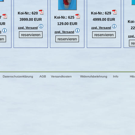
Koi-Nr.: 620
Koi-Nr.: 629
27
Koi-Nr.: 625
3999.00 EUR
4999.00 EUR
Koi-
EUR
129.00 EUR
zzgl. Versand
zzgl. Versand
22
d
zzgl. Versand
zzgl
Datenschutzerklärung
AGB
Versandkosten
Widerrufsbelehrung
Info
Hib