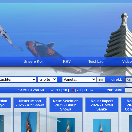
Unsere Koi
KHV
Teichbau
Video
direkt:
Seite 19 von 60
|
17
|
18
|
19
|
20
|
21
|
zur Seite
<<
>>
tion
Neuer Import
Neue Selektion
Neuer Import
Ne
oyo
2025 - Kin Showa
2025 - Ginrin
2026 - Doitsu
202
Showa
Sanke
Och