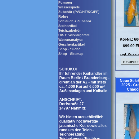
Pumpen
Wasserspiele
Zubehör (PVC/HT/KG/PP)
Rohre
Schlauch + Zubehör
Steinartikel
Teichzubehör
UV- C Vorklärgeräte
Koi-Nr.: 6
Wasseranalyse
Geschenkartikel
699.00 
Shop - Suche
Shop - Sitemap
zzgl. Versan
SCHUKOI
Ihr führender Koihändler im
Raum Berlin / Brandenburg -
Neue Selek
direkt an der A2 - mit stets
2025 - C
ca. 4.000 Koi auf 6.000 m²
Chago
Außenanlagen und Koihalle!
ANSCHRIFT:
Dorfstraße 27
14797 Nahmitz
Wir bieten ausschließlich
qualitativ hochwertige
japanische Koi, sowie alles
rund um den Teich -
Teichberatung,
Teichplanung, Teichbau,