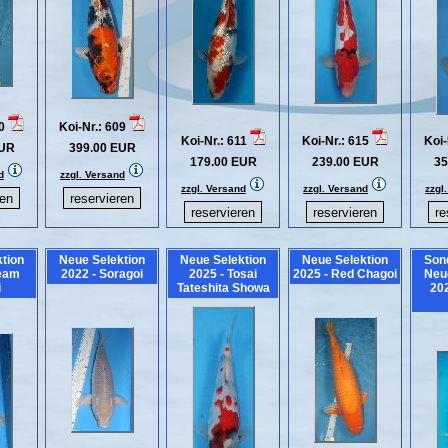
00
Koi-Nr.: 609
Koi-Nr.: 611
Koi-Nr.: 615
Koi-
EUR
399.00 EUR
179.00 EUR
239.00 EUR
35
d
zzgl. Versand
zzgl. Versand
zzgl. Versand
zzgl
tion
Neue Selektion
Neue Selektion
Neue Selektion
Son
ream
2022 - Soragoi
2025 - Tosai
2025 - Red Chagoi
Neu
i
Tateshita Showa
202