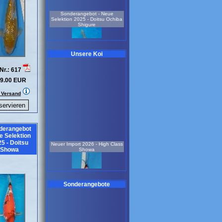
Sonderangebot - Neue
Selektion 2025 - Doitsu Ochiba
Shigure
Unsere Koi
Nr.: 617
9.00 EUR
weiblich
3 Jahre
55 cm
. Versand
Koi-Nr.: 931
259.00 EUR
Neue Selektion 2024 Kujaku-
Preis pro Stück 15 Stück
vorrätig
derangebot
e Selektion
Neuer Import 2026 - High Class
5 - Doitsu
Showa
Showa
Sonderangebote
1,5 Jahre
25- 35 cm
Koi-Nr.: 535
75.00 EUR
Neue Selektion 2025 - Ginrin