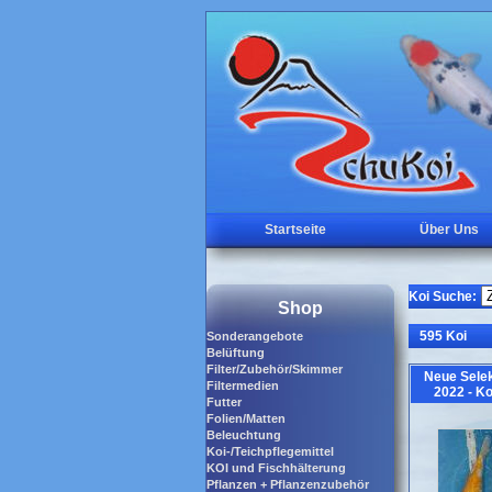
Startseite
Über Uns
Koi Suche:
Shop
595 Koi
Sonderangebote
Belüftung
Filter/Zubehör/Skimmer
Neue Selek
Filtermedien
2022 - K
Futter
Folien/Matten
Beleuchtung
Koi-/Teichpflegemittel
KOI und Fischhälterung
Pflanzen + Pflanzenzubehör