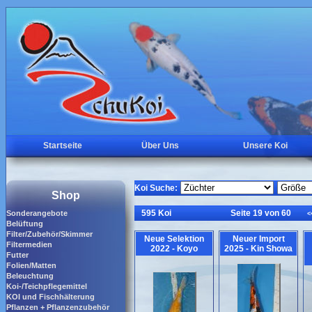
Startseite
Über Uns
Unsere Koi
Koi Suche:
Shop
595 Koi
Seite 19 von 60
Sonderangebote
<
Belüftung
Filter/Zubehör/Skimmer
Neue Selektion
Neuer Import
Filtermedien
2022 - Koyo
2025 - Kin Showa
Futter
Folien/Matten
Beleuchtung
Koi-/Teichpflegemittel
KOI und Fischhälterung
Pflanzen + Pflanzenzubehör