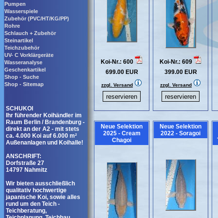
Pumpen
Wasserspiele
Zubehör (PVC/HT/KG/PP)
Rohre
Schlauch + Zubehör
Steinartikel
Teichzubehör
UV- C Vorklärgeräte
Koi-Nr.: 600
Koi-Nr.: 609
Wasseranalyse
Geschenkartikel
699.00 EUR
399.00 EUR
Shop - Suche
Shop - Sitemap
zzgl. Versand
zzgl. Versand
SCHUKOI
Ihr führender Koihändler im
Raum Berlin / Brandenburg -
Neue Selektion
Neue Selektion
direkt an der A2 - mit stets
2025 - Cream
2022 - Soragoi
ca. 4.000 Koi auf 6.000 m²
Chagoi
Außenanlagen und Koihalle!
ANSCHRIFT:
Dorfstraße 27
14797 Nahmitz
Wir bieten ausschließlich
qualitativ hochwertige
japanische Koi, sowie alles
rund um den Teich -
Teichberatung,
Teichplanung, Teichbau,