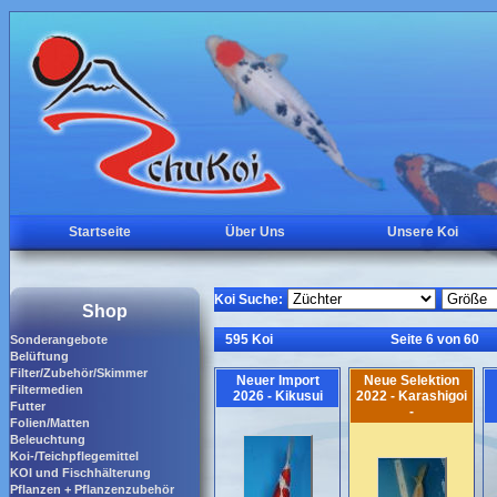
Startseite
Über Uns
Unsere Koi
Koi Suche:
Shop
595 Koi
Seite 6 von 60
Sonderangebote
Belüftung
Filter/Zubehör/Skimmer
Neuer Import
Neue Selektion
Filtermedien
2026 - Kikusui
2022 - Karashigoi
Futter
-
Folien/Matten
Beleuchtung
Koi-/Teichpflegemittel
KOI und Fischhälterung
Pflanzen + Pflanzenzubehör