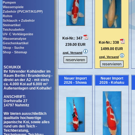
Pumpen
Wasserspiele
Zubehör (PVC/HT/KG/PP)
Rohre
Schlauch + Zubehör
Steinartikel
Teichzubehör
UV- C Vorklärgeräte
Koi-Nr.: 347
Wasseranalyse
Koi-Nr.: 338
Geschenkartikel
239.00 EUR
Shop - Suche
1499.00 EUR
Shop - Sitemap
zzgl. Versand
zzgl. Versand
SCHUKOI
Ihr führender Koihändler im
Raum Berlin / Brandenburg -
Neuer Import
Neuer Import
direkt an der A2 - mit stets
2026 - Showa
2026 - Kohaku
ca. 4.000 Koi auf 6.000 m²
Außenanlagen und Koihalle!
ANSCHRIFT:
Dorfstraße 27
14797 Nahmitz
Wir bieten ausschließlich
qualitativ hochwertige
japanische Koi, sowie alles
rund um den Teich -
Teichberatung,
Teichplanung, Teichbau,