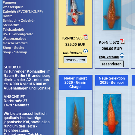
Pumpen
Wasserspiele
Zubehör (PVC/HT/KG/PP)
Rohre
Schlauch + Zubehör
Steinartikel
Teichzubehör
UV- C Vorklärgeräte
Koi-Nr.: 565
Wasseranalyse
Koi-Nr.: 572
Geschenkartikel
325.00 EUR
Shop - Suche
299.00 EUR
Shop - Sitemap
zzgl. Versand
zzgl. Versand
SCHUKOI
Ihr führender Koihändler im
Raum Berlin / Brandenburg -
Neuer Import
Neue Selektion
direkt an der A2 - mit stets
2026 - Ginrin
2025- Benigoi
ca. 4.000 Koi auf 6.000 m²
Chagoi
Außenanlagen und Koihalle!
ANSCHRIFT:
Dorfstraße 27
14797 Nahmitz
Wir bieten ausschließlich
qualitativ hochwertige
japanische Koi, sowie alles
rund um den Teich -
Teichberatung,
Teichplanung, Teichbau,