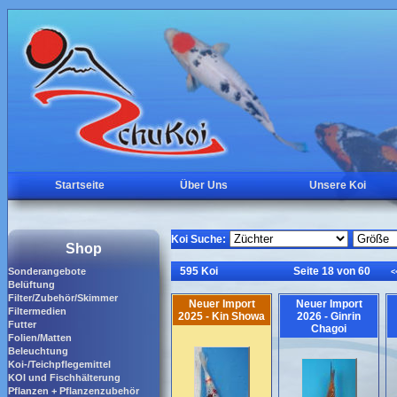
Startseite
Über Uns
Unsere Koi
Koi Suche:
Shop
595 Koi
Seite 18 von 60
Sonderangebote
<
Belüftung
Filter/Zubehör/Skimmer
Neuer Import
Neuer Import
Filtermedien
2025 - Kin Showa
2026 - Ginrin
Futter
Chagoi
Folien/Matten
Beleuchtung
Koi-/Teichpflegemittel
KOI und Fischhälterung
Pflanzen + Pflanzenzubehör