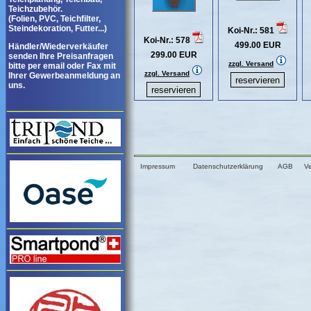
Teichzubehör.
(Folien, PVC, Teichfilter,
Steindekoration, Futter...)
Koi-Nr.: 581
Koi-Nr.: 578
499.00 EUR
Händler/Wiederverkäufer
299.00 EUR
senden Ihre Preisanfragen
zzgl. Versand
bitte per email oder Fax mit
zzgl. Versand
Ihrer Gewerbeanmeldung an
uns.
Impressum
Datenschutzerklärung
AGB
V