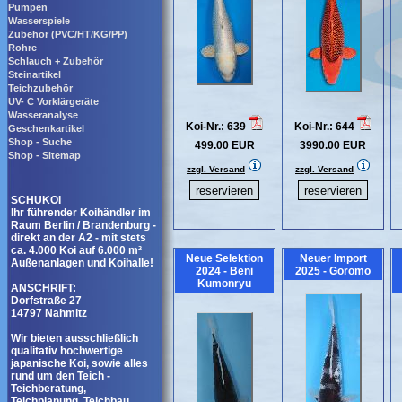
Pumpen
Wasserspiele
Zubehör (PVC/HT/KG/PP)
Rohre
Schlauch + Zubehör
Steinartikel
Teichzubehör
UV- C Vorklärgeräte
Wasseranalyse
Koi-Nr.: 639
Koi-Nr.: 644
Geschenkartikel
Shop - Suche
499.00 EUR
3990.00 EUR
Shop - Sitemap
zzgl. Versand
zzgl. Versand
SCHUKOI
Ihr führender Koihändler im
Raum Berlin / Brandenburg -
direkt an der A2 - mit stets
ca. 4.000 Koi auf 6.000 m²
Neue Selektion
Neuer Import
Außenanlagen und Koihalle!
2024 - Beni
2025 - Goromo
Kumonryu
ANSCHRIFT:
Dorfstraße 27
14797 Nahmitz
Wir bieten ausschließlich
qualitativ hochwertige
japanische Koi, sowie alles
rund um den Teich -
Teichberatung,
Teichplanung, Teichbau,