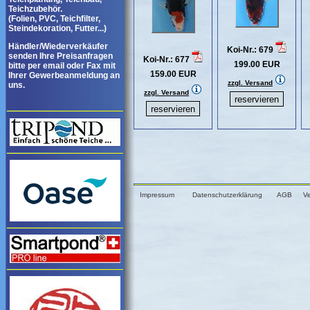
Teichzubehör.
(Folien, PVC, Teichfilter,
Steindekoration, Futter...)
Händler/Wiederverkäufer
Koi-Nr.: 679
senden Ihre Preisanfragen
Koi-Nr.: 677
199.00 EUR
bitte per email oder Fax mit
159.00 EUR
Ihrer Gewerbeanmeldung an
zzgl. Versand
uns.
zzgl. Versand
Impressum
Datenschutzerklärung
AGB
V