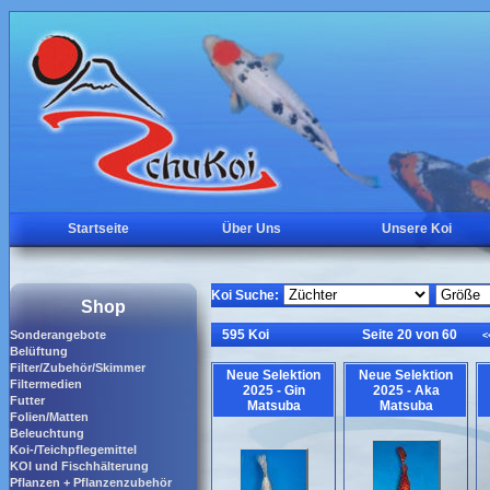
Startseite
Über Uns
Unsere Koi
Koi Suche:
Shop
595 Koi
Seite 20 von 60
Sonderangebote
<
Belüftung
Filter/Zubehör/Skimmer
Neue Selektion
Neue Selektion
Filtermedien
2025 - Gin
2025 - Aka
Futter
Matsuba
Matsuba
Folien/Matten
Beleuchtung
Koi-/Teichpflegemittel
KOI und Fischhälterung
Pflanzen + Pflanzenzubehör