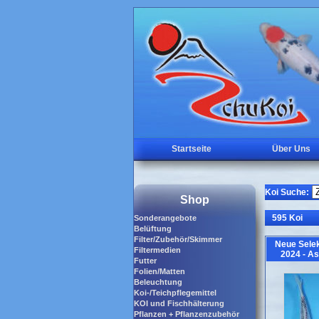
Startseite
Über Uns
Koi Suche:
Shop
595 Koi
Sonderangebote
Belüftung
Filter/Zubehör/Skimmer
Neue Selek
Filtermedien
2024 - As
Futter
Folien/Matten
Beleuchtung
Koi-/Teichpflegemittel
KOI und Fischhälterung
Pflanzen + Pflanzenzubehör