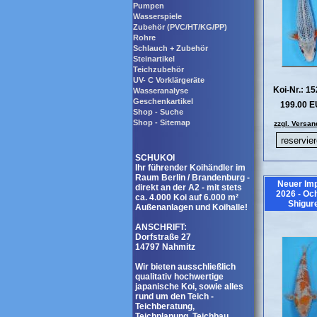
Pumpen
Wasserspiele
Zubehör (PVC/HT/KG/PP)
Rohre
Schlauch + Zubehör
Steinartikel
Teichzubehör
UV- C Vorklärgeräte
Koi-Nr.: 1
Wasseranalyse
Geschenkartikel
199.00 
Shop - Suche
Shop - Sitemap
zzgl. Versan
SCHUKOI
Ihr führender Koihändler im
Raum Berlin / Brandenburg -
Neuer Imp
direkt an der A2 - mit stets
2026 - Oc
ca. 4.000 Koi auf 6.000 m²
Shigur
Außenanlagen und Koihalle!
ANSCHRIFT:
Dorfstraße 27
14797 Nahmitz
Wir bieten ausschließlich
qualitativ hochwertige
japanische Koi, sowie alles
rund um den Teich -
Teichberatung,
Teichplanung, Teichbau,