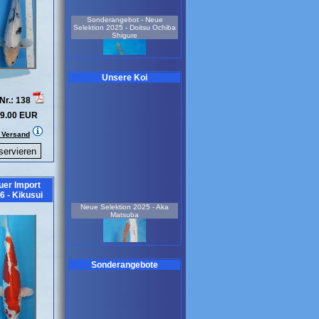
Sonderangebot - Neue
Selektion 2025 - Doitsu Ochiba
Shigure
Unsere Koi
Nr.: 138
weiblich
9.00 EUR
3 Jahre
55 cm
. Versand
Koi-Nr.: 931
259.00 EUR
Neue Selektion 2022 -
Sonderangebot-Ginrin Showa
uer Import
6 - Kikusui
Neue Selektion 2025 - Aka
Matsuba
Sonderangebote
weiblich
7 Jahre
77 cm
Koi-Nr.: 721
990.00 EUR