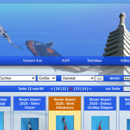
Unsere Koi
KHV
Teichbau
Video
direkt:
Seite 12 von 60
|
10
|
11
|
12
|
13
|
14
|
zur Seite
<<
>>
tion
Neuer Import
Neuer Import
Neuer Import
Ne
agi
2025 - Shiro
2026 - Beni
2026 - Doitsu
20
Utsuri
Kikokuryu
Ochiba Shigure