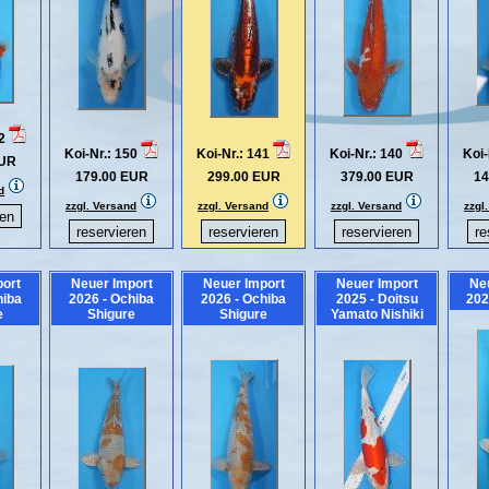
52
Koi-Nr.: 150
Koi-Nr.: 141
Koi-Nr.: 140
Koi-
EUR
179.00 EUR
299.00 EUR
379.00 EUR
14
d
zzgl. Versand
zzgl. Versand
zzgl. Versand
zzgl
ort
Neuer Import
Neuer Import
Neuer Import
Ne
hiba
2026 - Ochiba
2026 - Ochiba
2025 - Doitsu
202
e
Shigure
Shigure
Yamato Nishiki