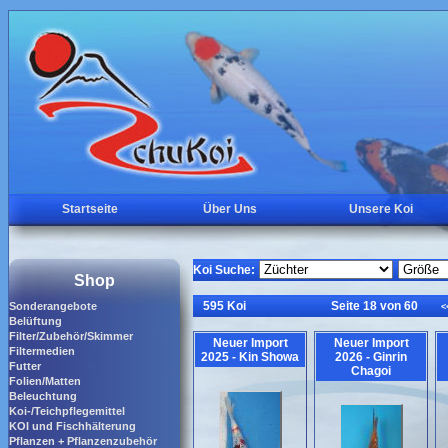
Startseite
Über Uns
Unsere Koi
Koi Suche:
Shop
595 Koi
Seite 18 von 60
Sonderangebote
<
Belüftung
Filter/Zubehör/Skimmer
Neuer Import
Neuer Import
Filtermedien
2025 - Kin Showa
2026 - Ginrin
Futter
Chagoi
Folien/Matten
Beleuchtung
Koi-/Teichpflegemittel
KOI und Fischhälterung
Pflanzen + Pflanzenzubehör