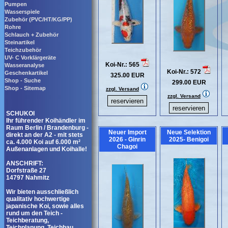
Pumpen
Wasserspiele
Zubehör (PVC/HT/KG/PP)
Rohre
Schlauch + Zubehör
Steinartikel
Teichzubehör
UV- C Vorklärgeräte
Koi-Nr.: 565
Wasseranalyse
Koi-Nr.: 572
Geschenkartikel
325.00 EUR
Shop - Suche
299.00 EUR
Shop - Sitemap
zzgl. Versand
zzgl. Versand
SCHUKOI
Ihr führender Koihändler im
Raum Berlin / Brandenburg -
Neuer Import
Neue Selektion
direkt an der A2 - mit stets
2026 - Ginrin
2025- Benigoi
ca. 4.000 Koi auf 6.000 m²
Chagoi
Außenanlagen und Koihalle!
ANSCHRIFT:
Dorfstraße 27
14797 Nahmitz
Wir bieten ausschließlich
qualitativ hochwertige
japanische Koi, sowie alles
rund um den Teich -
Teichberatung,
Teichplanung, Teichbau,