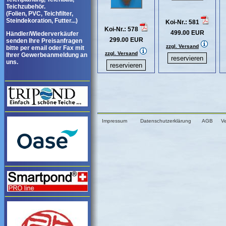
Teichzubehör.
(Folien, PVC, Teichfilter,
Steindekoration, Futter...)
Koi-Nr.: 581
Koi-Nr.: 578
499.00 EUR
Händler/Wiederverkäufer
299.00 EUR
senden Ihre Preisanfragen
zzgl. Versand
bitte per email oder Fax mit
zzgl. Versand
Ihrer Gewerbeanmeldung an
uns.
Impressum
Datenschutzerklärung
AGB
V