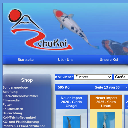
Startseite
Über Uns
Unsere Koi
Koi Suche:
Shop
595 Koi
Seite 13 von 60
Sonderangebote
<
Belüftung
Filter/Zubehör/Skimmer
Neuer Import
Neuer Import
Filtermedien
2026 - Ginrin
2025 - Shiro
2
Futter
Chagoi
Utsuri
Folien/Matten
Beleuchtung
Koi-/Teichpflegemittel
KOI und Fischhälterung
Pflanzen + Pflanzenzubehör