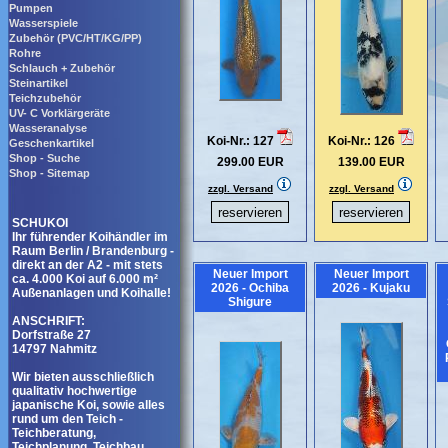
Pumpen
Wasserspiele
Zubehör (PVC/HT/KG/PP)
Rohre
Schlauch + Zubehör
Steinartikel
Teichzubehör
UV- C Vorklärgeräte
Wasseranalyse
Koi-Nr.: 127
Koi-Nr.: 126
Geschenkartikel
Shop - Suche
299.00 EUR
139.00 EUR
Shop - Sitemap
zzgl. Versand
zzgl. Versand
SCHUKOI
Ihr führender Koihändler im
Raum Berlin / Brandenburg -
direkt an der A2 - mit stets
Neuer Import
Neuer Import
ca. 4.000 Koi auf 6.000 m²
2026 - Ochiba
2026 - Kujaku
Außenanlagen und Koihalle!
Shigure
ANSCHRIFT:
Dorfstraße 27
14797 Nahmitz
Wir bieten ausschließlich
qualitativ hochwertige
japanische Koi, sowie alles
rund um den Teich -
Teichberatung,
Teichplanung, Teichbau,