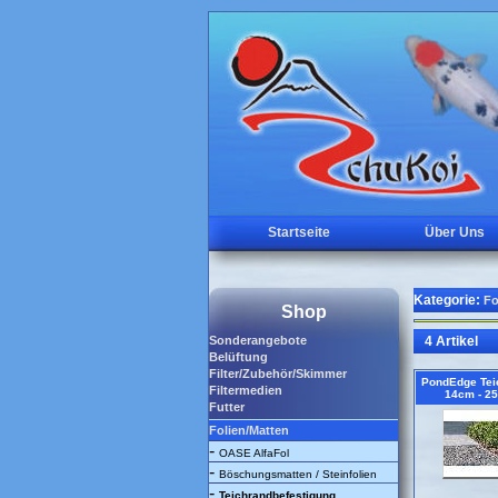
Startseite
Über Uns
Kategorie:
Fo
Shop
Sonderangebote
4 Artikel
Belüftung
Filter/Zubehör/Skimmer
PondEdge Tei
Filtermedien
14cm - 25
Futter
Folien/Matten
-
OASE AlfaFol
-
Böschungsmatten / Steinfolien
-
Teichrandbefestigung