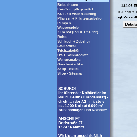
Beleuchtung
134.95 
Koi-/Teichpflegemittel
inkl. gesetz.
KOI und Fischhälterung
zzgl. Versand
Pflanzen + Pflanzenzubehör
Pumpen
Wasserspiele
Zubehör (PVC/HT/KG/PP)
Rohre
Schlauch + Zubehör
Steinartikel
Teichzubehör
UV- C Vorklärgeräte
Wasseranalyse
Geschenkartikel
Shop - Suche
Shop - Sitemap
SCHUKOI
Ihr führender Koihändler im
Raum Berlin / Brandenburg -
direkt an der A2 - mit stets
ca. 4.000 Koi auf 6.000 m²
Außenanlagen und Koihalle!
ANSCHRIFT:
Dorfstraße 27
14797 Nahmitz
Wir bieten ausschließlich