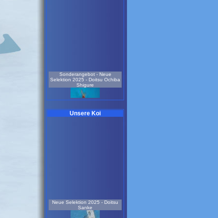
Sonderangebot - Neue
Selektion 2025 - Doitsu Ochiba
Shigure
Unsere Koi
weiblich
3 Jahre
55 cm
Koi-Nr.: 925
199.00 EUR
Neue Selektion 2022 -
Sonderangebot- Doitsu Metallic
Ochiba Shigure
Neue Selektion 2025 - Doitsu
Sanke