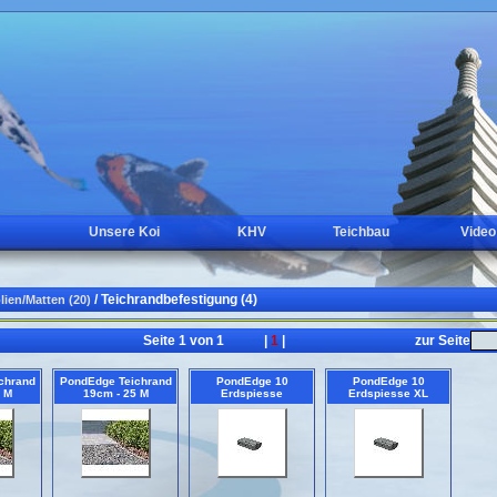
Unsere Koi
KHV
Teichbau
Video
/ Teichrandbefestigung (4)
lien/Matten (20)
Seite 1 von 1
|
1
|
zur Seite
<<
>>
chrand
PondEdge Teichrand
PondEdge 10
PondEdge 10
 M
19cm - 25 M
Erdspiesse
Erdspiesse XL