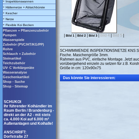
-
Inspektionswannen
-
Hälternetze + Ablaichbürste
-
Kescher
-
Netze
-
Flexible Koi Becken
Pflanzen + Pflanzenzubehör
Pumpen
|
|
|
|
Bild 4
|
Bild 5
|
Bild 1
Bild 2
Bild 3
Wasserspiele
Zubehör (PVC/HT/KG/PP)
Rohre
SCHWIMMENDE INSPEKTIONSNETZE KNS Schwim
Schlauch + Zubehör
Fische. Maschengröße 3mm.
Steinartikel
Rahmen aus PVC, einfache Montage. Jetzt auch
Teichzubehör
vorübergehend einzeln zu setzen für z.B. Koi
UV- C Vorklärgeräte
Größe in cm: 120x90x75
Wasseranalyse
Geschenkartikel
Das könnte Sie interessieren:
Shop - Suche
Shop - Sitemap
SCHUKOI
Ihr führender Koihändler im
Raum Berlin / Brandenburg -
direkt an der A2 - mit stets
ca. 4.000 Koi auf 6.000 m²
Außenanlagen und Koihalle!
ANSCHRIFT:
Dorfstraße 27