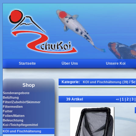
Startseite
Über Uns
Unsere Koi
Kategorie:
/ S
KOI und Fischhälterung (39)
Shop
Sonderangebote
Belüftung
39 Artikel
|
1
|
2
|
3
|
<<
Filter/Zubehör/Skimmer
Filtermedien
Futter
Folien/Matten
Beleuchtung
Koi-/Teichpflegemittel
KOI und Fischhälterung