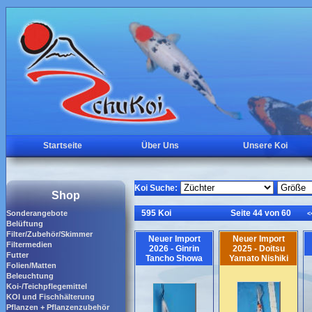
Startseite
Über Uns
Unsere Koi
Koi Suche:
Shop
595 Koi
Seite 44 von 60
Sonderangebote
<
Belüftung
Filter/Zubehör/Skimmer
Neuer Import
Neuer Import
Filtermedien
2026 - Ginrin
2025 - Doitsu
Futter
Tancho Showa
Yamato Nishiki
Folien/Matten
Beleuchtung
Koi-/Teichpflegemittel
KOI und Fischhälterung
Pflanzen + Pflanzenzubehör