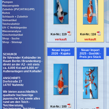
Pumpen
Wasserspiele
Zubehör (PVC/HT/KG/PP)
Rohre
Schlauch + Zubehör
Steinartikel
Teichzubehör
UV- C Vorklärgeräte
Wasseranalyse
Koi-Nr.: 119
Koi-Nr.: 116
Geschenkartikel
Shop - Suche
verkauft
verkauft
Shop - Sitemap
Neuer Import
Neuer Import
2026 - Kujaku
2025 - Goshiki -
SCHUKOI
Preis pro Stück
Ihr führender Koihändler im
Raum Berlin / Brandenburg -
direkt an der A2 - mit stets
ca. 4.000 Koi auf 6.000 m²
Außenanlagen und Koihalle!
ANSCHRIFT:
Dorfstraße 27
14797 Nahmitz
Wir bieten ausschließlich
qualitativ hochwertige
japanische Koi, sowie alles
rund um den Teich -
Teichberatung,
Koi-Nr.: 100
Teichplanung, Teichbau,