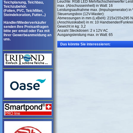
Leuchte: RGB LED Mehrfachscheinwerfer Leist
Teichplanung, Teichbau,
max. (Abschusseinheit) in Watt: 16
Teichzubehör.
Leistungsaufnahme max. (Impulsgenerator) in 
(Folien, PVC, Teichfilter,
Steuerungsbox (12V-Master):
Steindekoration, Futter...)
Abmessungen in mm (LxBxH): 215x155x295 N
(Anschlusskabel) in m: 10 Handsender/Funkrei
Händler/Wiederverkäufer
Gewicht in kg: 3,2
senden Ihre Preisanfragen
Anzahl Steckdosen: 2 x 12V AC
bitte per email oder Fax mit
Ausgangsleistung max. in Watt: 65
Ihrer Gewerbeanmeldung an
uns.
Das könnte Sie interessieren: