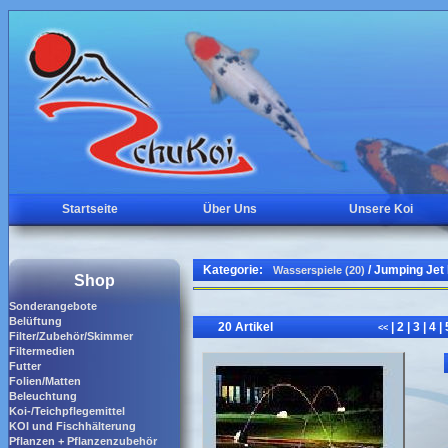
Startseite
Über Uns
Unsere Koi
Kategorie:
/ Jumping Jet
Wasserspiele (20)
Shop
Sonderangebote
Belüftung
20 Artikel
|
2
|
3
|
4
|
<<
Filter/Zubehör/Skimmer
Filtermedien
Futter
Folien/Matten
Beleuchtung
Koi-/Teichpflegemittel
KOI und Fischhälterung
Pflanzen + Pflanzenzubehör