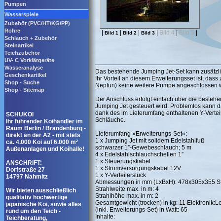
Pumpen
Wasserspiele
Zubehör (PVC/HT/KG/PP)
Rohre
|
|
|
|
Bild 4
|
Bild 5
|
Bild 1
Bild 2
Bild 3
Schlauch + Zubehör
Steinartikel
Teichzubehör
UV- C Vorklärgeräte
Wasseranalyse
Das bestehende Jumping Jet-Set kann zusätzli
Geschenkartikel
Ihr Vorteil an diesem Erweiterungsset ist, das
Shop - Suche
Neptun) keine weitere Pumpe angeschlossen 
Shop - Sitemap
Der Anschluss erfolgt einfach über die bestehe
Jumping Jet gesteuert wird. Problemlos kann d
dank des im Lieferumfang enthaltenen Y-Vertei
SCHUKOI
Schläuche.
Ihr führender Koihändler im
Raum Berlin / Brandenburg -
Lieferumfang »Erweiterungs-Set«:
direkt an der A2 - mit stets
1 x Jumping Jet mit solidem Edelstahlfuß
ca. 4.000 Koi auf 6.000 m²
schwarzer 1”-Gewebeschlauch; 5 m
Außenanlagen und Koihalle!
4 x Edelstahlschlauchschellen 1”
1 x Steuerungskabel
ANSCHRIFT:
1 x Stromversorgungskabel 12V
Dorfstraße 27
1 x Y-Verteilerstück
14797 Nahmitz
Abmessungen in mm (LxBxH): 478x305x355 St
Strahlweite max. in m: 4
Wir bieten ausschließlich
Strahlhöhe max. in m: 2
qualitativ hochwertige
Gesamtgewicht (trocken) in kg: 11 Elektronik:L
japanische Koi, sowie alles
(inkl. Erweiterungs-Set) in Watt: 65
rund um den Teich -
Inhalte:
Teichberatung,