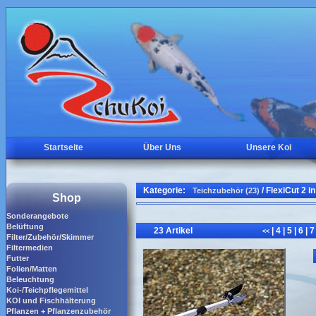
Startseite
Über Uns
Unsere Koi
Kategorie:
/ FlexiCut 2 in
Teichzubehör (23)
Shop
Sonderangebote
Belüftung
23 Artikel
|
4
|
5
|
6
|
<<
Filter/Zubehör/Skimmer
Filtermedien
Futter
Folien/Matten
Beleuchtung
Koi-/Teichpflegemittel
KOI und Fischhälterung
Pflanzen + Pflanzenzubehör