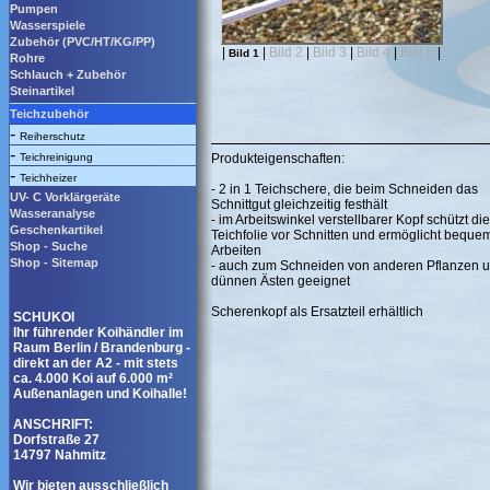
Pumpen
Wasserspiele
Zubehör (PVC/HT/KG/PP)
|
|
Bild 2
|
Bild 3
|
Bild 4
|
Bild 5
|
Bild 1
Rohre
Schlauch + Zubehör
Steinartikel
Teichzubehör
-
Reiherschutz
-
Teichreinigung
Produkteigenschaften:
-
Teichheizer
- 2 in 1 Teichschere, die beim Schneiden das
UV- C Vorklärgeräte
Schnittgut gleichzeitig festhält
Wasseranalyse
- im Arbeitswinkel verstellbarer Kopf schützt die
Geschenkartikel
Teichfolie vor Schnitten und ermöglicht beque
Shop - Suche
Arbeiten
Shop - Sitemap
- auch zum Schneiden von anderen Pflanzen 
dünnen Ästen geeignet
Scherenkopf als Ersatzteil erhältlich
SCHUKOI
Ihr führender Koihändler im
Raum Berlin / Brandenburg -
direkt an der A2 - mit stets
ca. 4.000 Koi auf 6.000 m²
Außenanlagen und Koihalle!
ANSCHRIFT:
Dorfstraße 27
14797 Nahmitz
Wir bieten ausschließlich