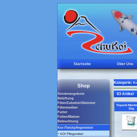
Startseite
Über Uns
Kategorie:
Ko
Shop
Sonderangebote
83 Artikel
Belüftung
Filter/Zubehör/Skimmer
Tripond Montm
Filtermedien
1kg
Futter
Folien/Matten
Beleuchtung
Koi-/Teichpflegemittel
-
KOI Pflegemittel