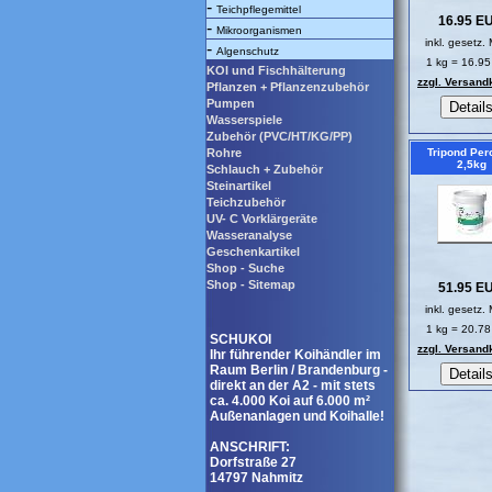
-
Teichpflegemittel
16.95 E
-
Mikroorganismen
inkl. gesetz.
-
Algenschutz
1 kg = 16.9
KOI und Fischhälterung
zzgl. Versand
Pflanzen + Pflanzenzubehör
Pumpen
Wasserspiele
Zubehör (PVC/HT/KG/PP)
Rohre
Tripond Per
2,5kg
Schlauch + Zubehör
Steinartikel
Teichzubehör
UV- C Vorklärgeräte
Wasseranalyse
Geschenkartikel
Shop - Suche
Shop - Sitemap
51.95 E
inkl. gesetz.
1 kg = 20.7
SCHUKOI
zzgl. Versand
Ihr führender Koihändler im
Raum Berlin / Brandenburg -
direkt an der A2 - mit stets
ca. 4.000 Koi auf 6.000 m²
Außenanlagen und Koihalle!
ANSCHRIFT:
Dorfstraße 27
14797 Nahmitz