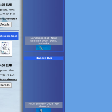
3.95 EUR
 gesetz. Mwst.
 = 23.95 EUR
 Versandkosten
 25kg pro Sack
Sonderangebot - Neue
Selektion 2025 - Doitsu
Hariwake
Unsere Koi
9.00 EUR
 gesetz. Mwst.
weiblich
 = 00.76 EUR
3 Jahre
45 cm
 Versandkosten
Koi-Nr.: 841
159.00 EUR
Neue Selektion 2022 -
Sonderangebot-Ginrin Showa
Neue Selektion 2025 - Gin
Matsuba