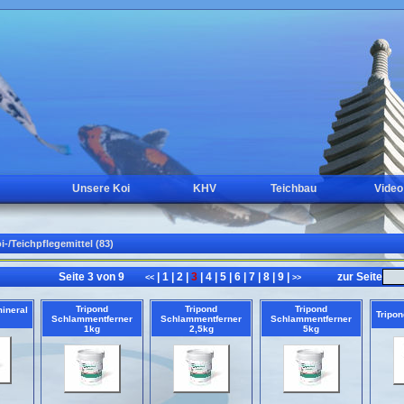
Unsere Koi
KHV
Teichbau
Video
i-/Teichpflegemittel (83)
Seite 3 von 9
|
1
|
2
|
3
|
4
|
5
|
6
|
7
|
8
|
9
|
zur Seite
<<
>>
Tripond
Tripond
Tripond
ineral
Tripo
Schlammentferner
Schlammentferner
Schlammentferner
1kg
2,5kg
5kg