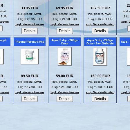
UR
2
33.95 EUR
69.95 EUR
107.50 EUR
 Mwst.
inkl.
inkl. gesetz. Mwst.
inkl. gesetz. Mwst.
inkl. gesetz. Mwst.
5 EUR
1 kg
1 kg = 25.95 EUR
1 kg = 21.98 EUR
1 kg = 16.90 EUR
kosten
zzgl.
zzgl. Versandkosten
zzgl. Versandkosten
zzgl. Versandkosten
oxyd
Aqua 5 dry - 280gr-
Aqua 5 dry -280gr-
Tripond Peroxyd 5kg
Salz -
Dose
Dose- 3-er Gebinde
UR
89.50 EUR
59.00 EUR
169.00 EUR
1
 Mwst.
inkl. gesetz. Mwst.
inkl. gesetz. Mwst.
inkl. gesetz. Mwst.
inkl.
8 EUR
1 kg = 17.90 EUR
1 kg = 210.00 EUR
1 kg = 200.00 EUR
1 kg
kosten
zzgl. Versandkosten
zzgl. Versandkosten
zzgl. Versandkosten
zzgl.