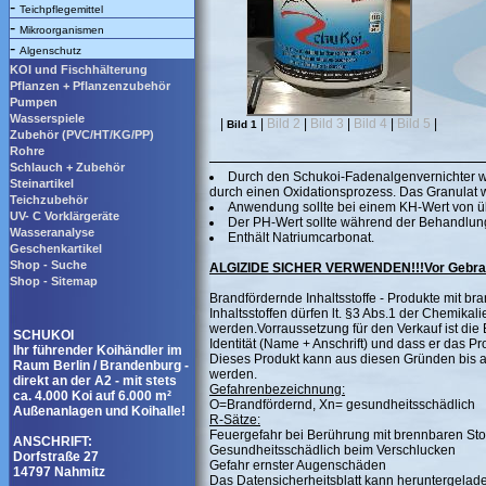
-
Teichpflegemittel
-
Mikroorganismen
-
Algenschutz
KOI und Fischhälterung
Pflanzen + Pflanzenzubehör
Pumpen
Wasserspiele
|
|
Bild 2
|
Bild 3
|
Bild 4
|
Bild 5
|
Bild 1
Zubehör (PVC/HT/KG/PP)
Rohre
Schlauch + Zubehör
Durch den Schukoi-Fadenalgenvernichter wir
Steinartikel
durch einen Oxidationsprozess. Das Granulat wi
Teichzubehör
Anwendung sollte bei einem KH-Wert von ü
UV- C Vorklärgeräte
Der PH-Wert sollte während der Behandlung 
Wasseranalyse
Enthält Natriumcarbonat.
Geschenkartikel
Shop - Suche
ALGIZIDE SICHER VERWENDEN!!!Vor Gebrauch
Shop - Sitemap
Brandfördernde Inhaltsstoffe - Produkte mit bra
Inhaltsstoffen dürfen lt. §3 Abs.1 der Chemik
werden.Vorraussetzung für den Verkauf ist die 
SCHUKOI
Identität (Name + Anschrift) und dass er das 
Ihr führender Koihändler im
Dieses Produkt kann aus diesen Gründen bis 
Raum Berlin / Brandenburg -
werden.
direkt an der A2 - mit stets
Gefahrenbezeichnung:
ca. 4.000 Koi auf 6.000 m²
O=Brandfördernd, Xn= gesundheitsschädlich
Außenanlagen und Koihalle!
R-Sätze:
Feuergefahr bei Berührung mit brennbaren Sto
ANSCHRIFT:
Gesundheitsschädlich beim Verschlucken
Dorfstraße 27
Gefahr ernster Augenschäden
14797 Nahmitz
Das Datensicherheitsblatt kann heruntergelad