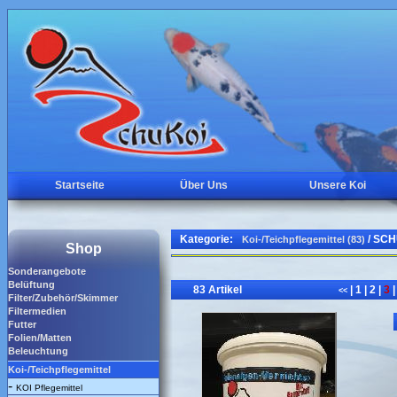
Startseite
Über Uns
Unsere Koi
Kategorie:
/ SCH
Koi-/Teichpflegemittel (83)
Shop
Sonderangebote
Belüftung
83 Artikel
|
1
|
2
|
3
|
<<
Filter/Zubehör/Skimmer
Filtermedien
Futter
Folien/Matten
Beleuchtung
Koi-/Teichpflegemittel
-
KOI Pflegemittel