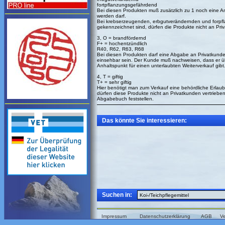
fortpflanzungsgefährdend
Bei diesen Produkten muß zusätzlich zu 1 noch eine 
werden darf.
Bei krebserzeugenden, erbgutverändernden und forpfl
gekennzeichnet sind, dürfen die Produkte nicht an P
3, O = brandfördernd
F+ = hochentzündlich
R40, R62, R63, R68
Bei diesen Produkten darf eine Abgabe an Privatkund
einsehbar sein. Der Kunde muß nachweisen, dass er üb
Anhaltspunkt für einen unterlaubten Weiterverkauf gibt
4, T = giftig
T+ = sehr giftig
Hier benötigt man zum Verkauf eine behördliche Erlaubn
dürfen diese Produkte nicht an Privatkunden vertrieben
Abgabebuch feststellen.
Das könnte Sie interessieren:
Suchen in:
Impressum
Datenschutzerklärung
AGB
V