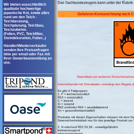
Das Sachkundezeugnis kann unter der Rubrik
Wir bieten ausschließlich
qualitativ hochwertige
japanische Koi, sowie alles
Gefahren-Kennzeichnung nach C
rund um den Teich -
Teichberatung,
Teichplanung, Teichbau,
Teichzubehör.
(Folien, PVC, Teichfilter,
Steindekoration, Futter...)
Händler/Wiederverkäufer
senden Ihre Preisanfragen
bitte per email oder Fax mit
Ihrer Gewerbeanmeldung an
uns.
Datenblatt mit weiteren Sicherheitshi
Internethandel mit Chemikalien unterliegt den Regeln 
Es gibt 4 Fallgruppen:
1, F = leichtentzündlich
R10 = entzündlich
C = ätzend
Xi = reizend
R42 und/oder R43 = sensibilisierend
Xn = gesundheitsschädlich
Produkte mit diesen Eigenschaften müssen mit dem Ge
Datensicherheitsblatt mur für das jeweilige Produkt zur
2, N oder/und R52,53,59 - umweltgefährlich
krebserzeugend
erbgutverändernd