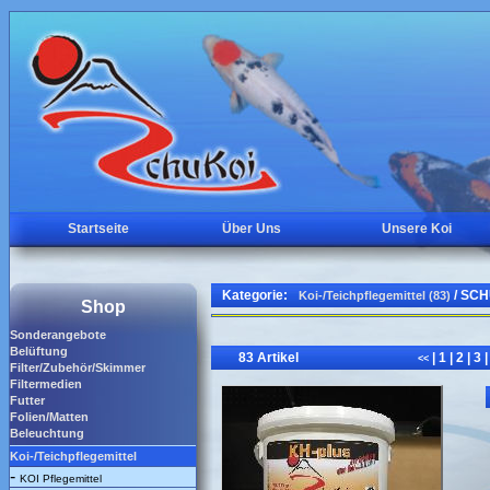
Startseite
Über Uns
Unsere Koi
Kategorie:
/ SCH
Koi-/Teichpflegemittel (83)
Shop
Sonderangebote
Belüftung
83 Artikel
|
1
|
2
|
3
|
<<
Filter/Zubehör/Skimmer
Filtermedien
Futter
Folien/Matten
Beleuchtung
Koi-/Teichpflegemittel
-
KOI Pflegemittel