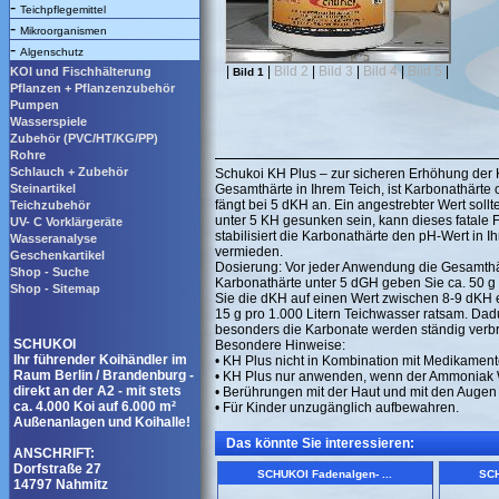
-
Teichpflegemittel
-
Mikroorganismen
-
Algenschutz
|
|
Bild 2
|
Bild 3
|
Bild 4
|
Bild 5
|
KOI und Fischhälterung
Bild 1
Pflanzen + Pflanzenzubehör
Pumpen
Wasserspiele
Zubehör (PVC/HT/KG/PP)
Rohre
Schlauch + Zubehör
Schukoi KH Plus – zur sicheren Erhöhung der Ka
Steinartikel
Gesamthärte in Ihrem Teich, ist Karbonathärte o
fängt bei 5 dKH an. Ein angestrebter Wert sollt
Teichzubehör
unter 5 KH gesunken sein, kann dieses fatale F
UV- C Vorklärgeräte
stabilisiert die Karbonathärte den pH-Wert i
Wasseranalyse
vermieden.
Geschenkartikel
Dosierung: Vor jeder Anwendung die Gesamthär
Shop - Suche
Karbonathärte unter 5 dGH geben Sie ca. 50 g 
Shop - Sitemap
Sie die dKH auf einen Wert zwischen 8-9 dKH e
15 g pro 1.000 Litern Teichwasser ratsam. D
besonders die Karbonate werden ständig verbr
SCHUKOI
Besondere Hinweise:
Ihr führender Koihändler im
• KH Plus nicht in Kombination mit Medikame
Raum Berlin / Brandenburg -
• KH Plus nur anwenden, wenn der Ammoniak Wer
direkt an der A2 - mit stets
• Berührungen mit der Haut und mit den Auge
ca. 4.000 Koi auf 6.000 m²
• Für Kinder unzugänglich aufbewahren.
Außenanlagen und Koihalle!
Das könnte Sie interessieren:
ANSCHRIFT:
Dorfstraße 27
SCHUKOI Fadenalgen- ...
SCH
14797 Nahmitz