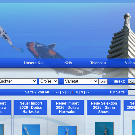
Unsere Koi
KHV
Teichbau
Video
direkt:
Seite 7 von 60
|
5
|
6
|
7
|
8
|
9
|
zur Seite
<<
>>
ort
Neuer Import
Neuer Import
Neue Selektion
Ne
itsu
2026 - Doitsu
2026 - Doitsu
2025 - Ginrin
2026
ke
Hariwake
Hariwake
Showa