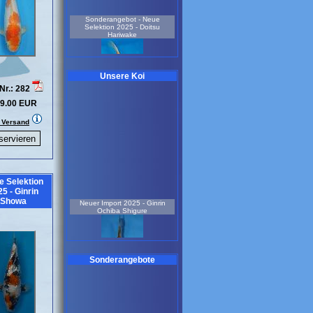
Sonderangebot - Neue
Selektion 2025 - Doitsu
Hariwake
Unsere Koi
Nr.: 282
9.00 EUR
weiblich
. Versand
3 Jahre
45 cm
Koi-Nr.: 841
159.00 EUR
Neue Selektion 2024 - Ki Utsuri-
Preis pro Stück 25 Stück
e Selektion
vorrätig
5 - Ginrin
Neuer Import 2025 - Ginrin
Showa
Ochiba Shigure
Sonderangebote
1,5 Jahre
25 - 35 cm
Koi-Nr.: 531
75.00 EUR
Sonderangebot -Neue Selektion