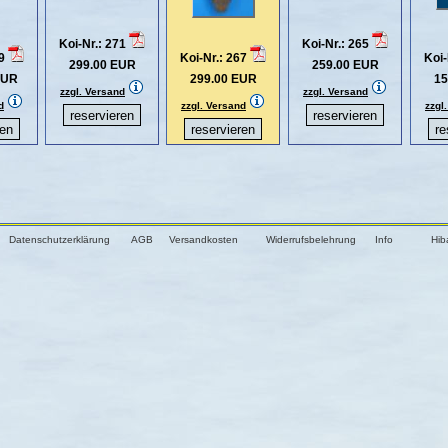
Koi-Nr.: 271
Koi-Nr.: 265
79
Koi-Nr.: 267
Koi-
299.00 EUR
259.00 EUR
EUR
299.00 EUR
15
zzgl. Versand
zzgl. Versand
d
zzgl. Versand
zzgl
Datenschutzerklärung
AGB
Versandkosten
Widerrufsbelehrung
Info
Hib