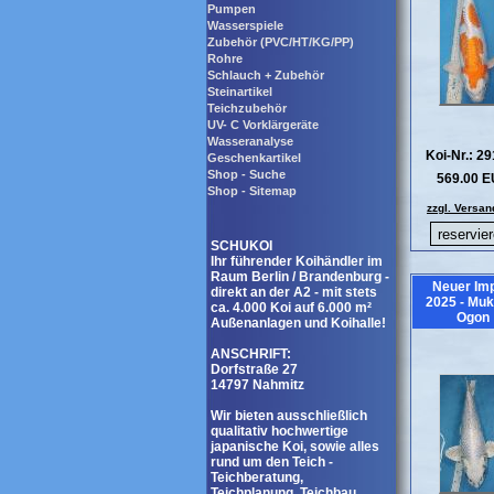
Pumpen
Wasserspiele
Zubehör (PVC/HT/KG/PP)
Rohre
Schlauch + Zubehör
Steinartikel
Teichzubehör
UV- C Vorklärgeräte
Wasseranalyse
Koi-Nr.: 2
Geschenkartikel
Shop - Suche
569.00 
Shop - Sitemap
zzgl. Versan
SCHUKOI
Ihr führender Koihändler im
Raum Berlin / Brandenburg -
Neuer Imp
direkt an der A2 - mit stets
2025 - Muk
ca. 4.000 Koi auf 6.000 m²
Ogon
Außenanlagen und Koihalle!
ANSCHRIFT:
Dorfstraße 27
14797 Nahmitz
Wir bieten ausschließlich
qualitativ hochwertige
japanische Koi, sowie alles
rund um den Teich -
Teichberatung,
Teichplanung, Teichbau,