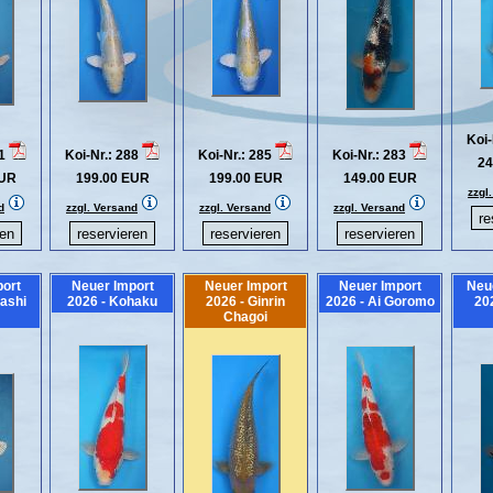
Koi-
91
Koi-Nr.: 288
Koi-Nr.: 285
Koi-Nr.: 283
24
EUR
199.00 EUR
199.00 EUR
149.00 EUR
zzgl
d
zzgl. Versand
zzgl. Versand
zzgl. Versand
ort
Neuer Import
Neuer Import
Neuer Import
Neu
ashi
2026 - Kohaku
2026 - Ginrin
2026 - Ai Goromo
202
Chagoi