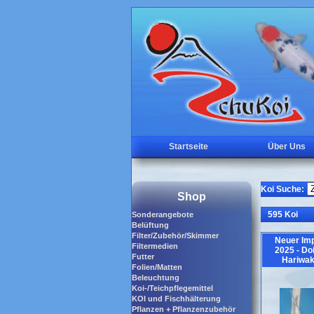
Startseite
Über Uns
Koi Suche:
Shop
595 Koi
Sonderangebote
Belüftung
Filter/Zubehör/Skimmer
Neuer Imp
Filtermedien
2025 - Do
Futter
Hariwa
Folien/Matten
Beleuchtung
Koi-/Teichpflegemittel
KOI und Fischhälterung
Pflanzen + Pflanzenzubehör