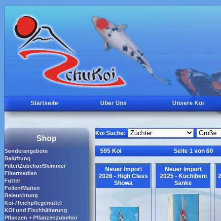
Startseite
Über Uns
Unsere Koi
Koi Suche:
Shop
595 Koi
Seite 1 von 60
Sonderangebote
Belüftung
Filter/Zubehör/Skimmer
Neuer Import
Neuer Import
Filtermedien
2026 - High Class
2025 - Kuchibeni
2
Futter
Showa
Sanke
Folien/Matten
Beleuchtung
Koi-/Teichpflegemittel
KOI und Fischhälterung
Pflanzen + Pflanzenzubehör