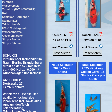
Pumpen
Wasserspiele
Zubehör (PVC/HT/KG/PP)
Rohre
Schlauch + Zubehör
Steinartikel
Teichzubehör
UV- C Vorklärgeräte
Wasseranalyse
Koi-Nr.: 328
Koi-Nr.: 326
Geschenkartikel
Shop - Suche
1290.00 EUR
325.00 EUR
Shop - Sitemap
zzgl. Versand
zzgl. Versand
SCHUKOI
Ihr führender Koihändler im
Raum Berlin / Brandenburg -
Neue Selektion
Neue Selektion
direkt an der A2 - mit stets
2025 - Ginrin
2025 - Ki Asagi
ca. 4.000 Koi auf 6.000 m²
Showa
Golden Corn - 15
Außenanlagen und Koihalle!
Stück - Preis pro
Stück
ANSCHRIFT:
Dorfstraße 27
14797 Nahmitz
Wir bieten ausschließlich
qualitativ hochwertige
japanische Koi, sowie alles
rund um den Teich -
Teichberatung,
Teichplanung, Teichbau,