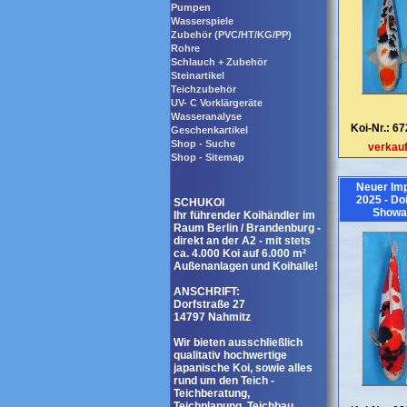
Pumpen
Wasserspiele
Zubehör (PVC/HT/KG/PP)
Rohre
Schlauch + Zubehör
Steinartikel
Teichzubehör
UV- C Vorklärgeräte
Wasseranalyse
Koi-Nr.: 6
Geschenkartikel
Shop - Suche
verkauf
Shop - Sitemap
Neuer Imp
2025 - Do
SCHUKOI
Showa
Ihr führender Koihändler im
Raum Berlin / Brandenburg -
direkt an der A2 - mit stets
ca. 4.000 Koi auf 6.000 m²
Außenanlagen und Koihalle!
ANSCHRIFT:
Dorfstraße 27
14797 Nahmitz
Wir bieten ausschließlich
qualitativ hochwertige
japanische Koi, sowie alles
rund um den Teich -
Teichberatung,
Teichplanung, Teichbau,