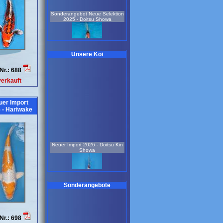
Sonderangebot Neue Selektion
2025 - Doitsu Showa
Unsere Koi
Nr.: 688
männlich
verkauft
2,5 Jahre
47 cm
Koi-Nr.: 638
229.00 EUR
uer Import
 - Hariwake
Neue Selektion Asagi- Preis pro
Stück 25 Stück vorrätig
Neuer Import 2026 - Doitsu Kin
Showa
Sonderangebote
1,5 Jahre
25 - 35 cm
Koi-Nr.: 523
75.00 EUR
Nr.: 698
2 Jahre