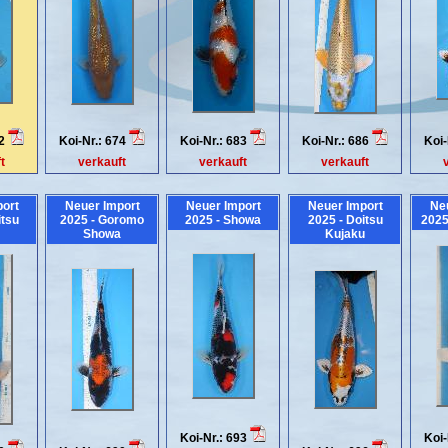
72
Koi-Nr.: 674
Koi-Nr.: 683
Koi-Nr.: 686
Koi-
t
verkauft
verkauft
verkauft
ort
Neuer Import
Neuer Import
Neuer Import
Ne
itsu
2025 - Goromo
2025 - Showa
2025 - Doitsu
2025
Showa
Kujaku
Koi-Nr.: 693
Koi-