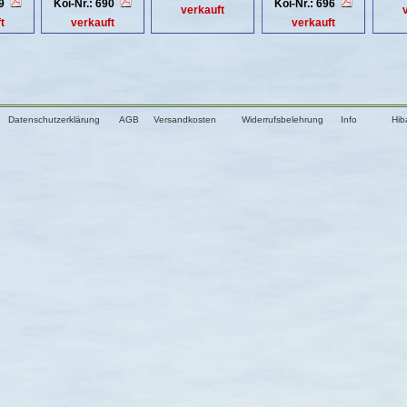
89
Koi-Nr.: 690
Koi-Nr.: 696
verkauft
t
verkauft
verkauft
Datenschutzerklärung
AGB
Versandkosten
Widerrufsbelehrung
Info
Hib