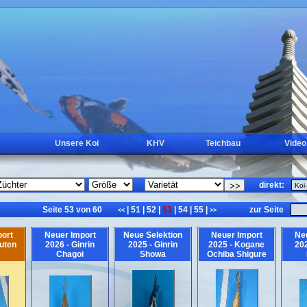
Unsere Koi
KHV
Teichbau
Video
direkt:
Seite 53 von 60
|
51
|
52
|
53
|
54
|
55
|
zur Seite
<<
>>
ort
Neuer Import
Neue Selektion
Neuer Import
Ne
uten
2026 - Ginrin
2025 - Ginrin
2025 - Kogane
202
Chagoi
Showa
Ochiba Shigure