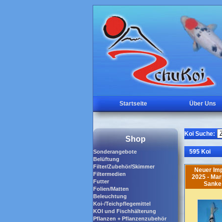
Startseite
Über Uns
Koi Suche:
Shop
595 Koi
Sonderangebote
Belüftung
Filter/Zubehör/Skimmer
Neuer Imp
Filtermedien
2025 - Mar
Futter
Sanke
Folien/Matten
Beleuchtung
Koi-/Teichpflegemittel
KOI und Fischhälterung
Pflanzen + Pflanzenzubehör