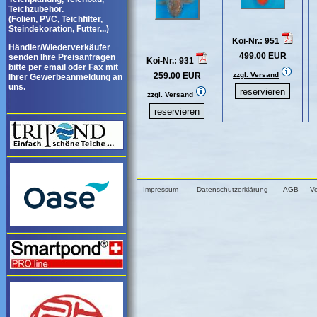
Teichzubehör.
(Folien, PVC, Teichfilter,
Steindekoration, Futter...)
Koi-Nr.: 951
Händler/Wiederverkäufer
499.00 EUR
senden Ihre Preisanfragen
Koi-Nr.: 931
bitte per email oder Fax mit
259.00 EUR
zzgl. Versand
Ihrer Gewerbeanmeldung an
uns.
zzgl. Versand
Impressum
Datenschutzerklärung
AGB
V