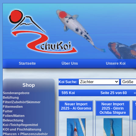
Startseite
Über Uns
Unsere Koi
Koi Suche:
Shop
595 Koi
Seite 25 von 60
Sonderangebote
<
Belüftung
Filter/Zubehör/Skimmer
Neuer Import
Neuer Import
Filtermedien
2025 - Ai Goromo
2025 - Ginrin
Futter
Ochiba Shigure
Folien/Matten
Beleuchtung
Koi-/Teichpflegemittel
KOI und Fischhälterung
Pflanzen + Pflanzenzubehör