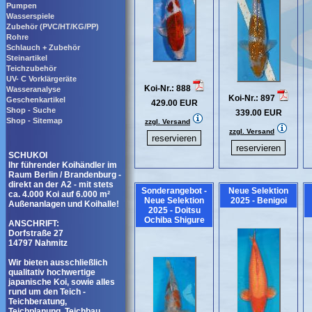
Pumpen
Wasserspiele
Zubehör (PVC/HT/KG/PP)
Rohre
Schlauch + Zubehör
Steinartikel
Teichzubehör
UV- C Vorklärgeräte
Koi-Nr.: 888
Wasseranalyse
Koi-Nr.: 897
Geschenkartikel
429.00 EUR
Shop - Suche
339.00 EUR
Shop - Sitemap
zzgl. Versand
zzgl. Versand
SCHUKOI
Ihr führender Koihändler im
Raum Berlin / Brandenburg -
direkt an der A2 - mit stets
Sonderangebot -
Neue Selektion
ca. 4.000 Koi auf 6.000 m²
Neue Selektion
2025 - Benigoi
Außenanlagen und Koihalle!
2025 - Doitsu
Ochiba Shigure
ANSCHRIFT:
Dorfstraße 27
14797 Nahmitz
Wir bieten ausschließlich
qualitativ hochwertige
japanische Koi, sowie alles
rund um den Teich -
Teichberatung,
Teichplanung, Teichbau,