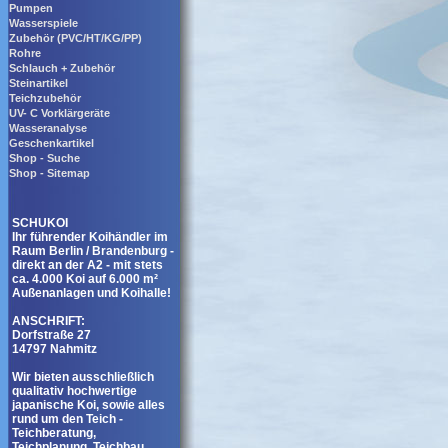
Pumpen
Wasserspiele
Zubehör (PVC/HT/KG/PP)
Rohre
Schlauch + Zubehör
Steinartikel
Teichzubehör
UV- C Vorklärgeräte
Wasseranalyse
Geschenkartikel
Shop - Suche
Shop - Sitemap
SCHUKOI
Ihr führender Koihändler im
Raum Berlin / Brandenburg -
direkt an der A2 - mit stets
ca. 4.000 Koi auf 6.000 m²
Außenanlagen und Koihalle!
ANSCHRIFT:
Dorfstraße 27
14797 Nahmitz
Wir bieten ausschließlich
qualitativ hochwertige
japanische Koi, sowie alles
rund um den Teich -
Teichberatung,
Teichplanung, Teichbau,