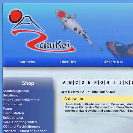
Startseite
Über Uns
Unsere Koi
A
B
C
D
E
F
G
H
I
J
K
Shop
Sonderangebote
zum Index von A
<< Alter und Anzahl
Belüftung
Ankerwurm
Filter/Zubehör/Skimmer
Filtermedien
Dieser Ruderfußkrebs wird bis zu 15mm lang. Auch
Drähte im Körper des Wirts steckten. Diese Stelle
Futter
zerstört er das Gewebe und saugt dem Fisch Blut
Folien/Matten
Beleuchtung
Koi-/Teichpflegemittel
KOI und Fischhälterung
Pflanzen + Pflanzenzubehör