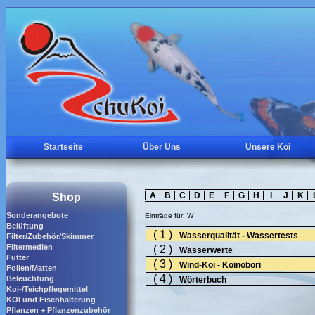
Startseite
Über Uns
Unsere Koi
A
B
C
D
E
F
G
H
I
J
K
Shop
Sonderangebote
Einträge für:
W
Belüftung
( 1 )
Wasserqualität - Wassertests
Filter/Zubehör/Skimmer
Filtermedien
( 2 )
Wasserwerte
Futter
( 3 )
Wind-Koi - Koinobori
Folien/Matten
( 4 )
Beleuchtung
Wörterbuch
Koi-/Teichpflegemittel
KOI und Fischhälterung
Pflanzen + Pflanzenzubehör