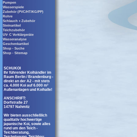
Pumpen
Wasserspiele
Zubehör (PVC/HT/KG/PP)
Rohre
Schlauch + Zubehör
Steinartikel
Teichzubehör
UV- C Vorklärgeräte
Wasseranalyse
Geschenkartikel
Shop - Suche
Shop - Sitemap
SCHUKOI
Ihr führender Koihändler im
Raum Berlin / Brandenburg -
direkt an der A2 - mit stets
ca. 4.000 Koi auf 6.000 m²
Außenanlagen und Koihalle!
ANSCHRIFT:
Dorfstraße 27
14797 Nahmitz
Wir bieten ausschließlich
qualitativ hochwertige
japanische Koi, sowie alles
rund um den Teich -
Teichberatung,
Teichplanung, Teichbau,