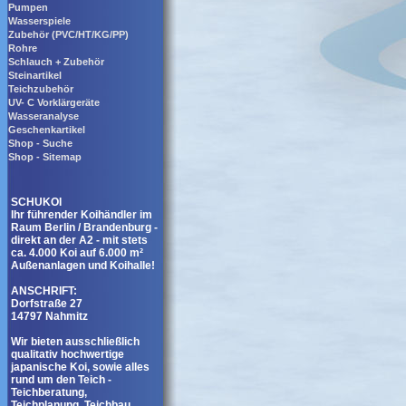
Pumpen
Wasserspiele
Zubehör (PVC/HT/KG/PP)
Rohre
Schlauch + Zubehör
Steinartikel
Teichzubehör
UV- C Vorklärgeräte
Wasseranalyse
Geschenkartikel
Shop - Suche
Shop - Sitemap
SCHUKOI
Ihr führender Koihändler im
Raum Berlin / Brandenburg -
direkt an der A2 - mit stets
ca. 4.000 Koi auf 6.000 m²
Außenanlagen und Koihalle!
ANSCHRIFT:
Dorfstraße 27
14797 Nahmitz
Wir bieten ausschließlich
qualitativ hochwertige
japanische Koi, sowie alles
rund um den Teich -
Teichberatung,
Teichplanung, Teichbau,