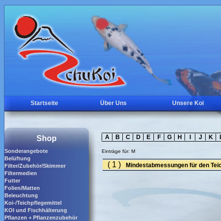
Startseite
Über Uns
Unsere Koi
A
B
C
D
E
F
G
H
I
J
K
Shop
Sonderangebote
Einträge für:
M
Belüftung
( 1 )
Mindestabmessungen für den Tei
Filter/Zubehör/Skimmer
Filtermedien
Futter
Folien/Matten
Beleuchtung
Koi-/Teichpflegemittel
KOI und Fischhälterung
Pflanzen + Pflanzenzubehör