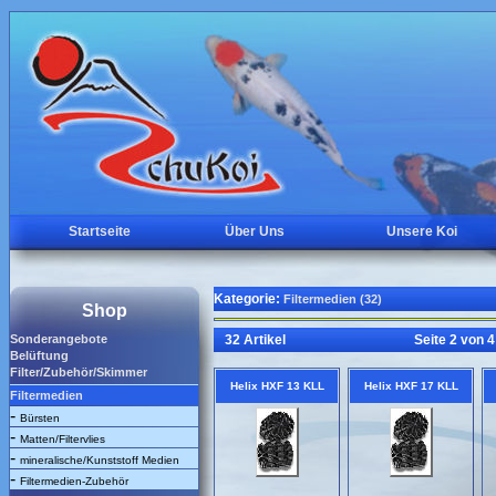
Startseite
Über Uns
Unsere Koi
Kategorie:
Filtermedien (32)
Shop
Sonderangebote
32 Artikel
Seite 2 von 4
Belüftung
Filter/Zubehör/Skimmer
Helix HXF 13 KLL
Helix HXF 17 KLL
Filtermedien
-
Bürsten
-
Matten/Filtervlies
-
mineralische/Kunststoff Medien
-
Filtermedien-Zubehör