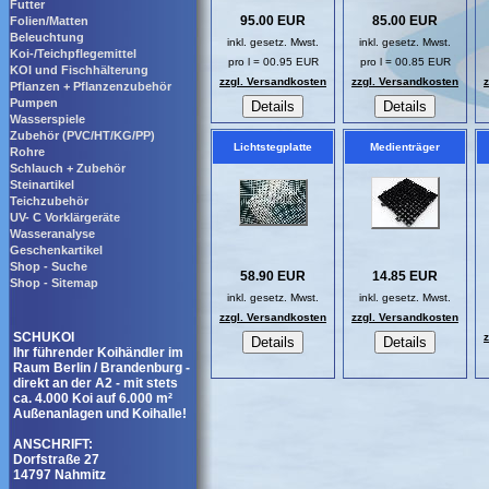
Futter
95.00 EUR
85.00 EUR
Folien/Matten
Beleuchtung
inkl. gesetz. Mwst.
inkl. gesetz. Mwst.
Koi-/Teichpflegemittel
pro l = 00.95 EUR
pro l = 00.85 EUR
KOI und Fischhälterung
zzgl. Versandkosten
zzgl. Versandkosten
Pflanzen + Pflanzenzubehör
Pumpen
Wasserspiele
Zubehör (PVC/HT/KG/PP)
Lichtstegplatte
Medienträger
Rohre
Schlauch + Zubehör
Steinartikel
Teichzubehör
UV- C Vorklärgeräte
Wasseranalyse
Geschenkartikel
Shop - Suche
58.90 EUR
14.85 EUR
Shop - Sitemap
inkl. gesetz. Mwst.
inkl. gesetz. Mwst.
zzgl. Versandkosten
zzgl. Versandkosten
SCHUKOI
Ihr führender Koihändler im
Raum Berlin / Brandenburg -
direkt an der A2 - mit stets
ca. 4.000 Koi auf 6.000 m²
Außenanlagen und Koihalle!
ANSCHRIFT:
Dorfstraße 27
14797 Nahmitz