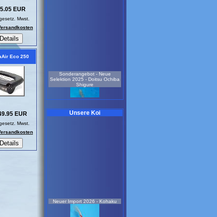
5.05 EUR
 gesetz. Mwst.
 Versandkosten
Air Eco 250
Sonderangebot - Neue
Selektion 2025 - Doitsu Ochiba
Shigure
Unsere Koi
49.95 EUR
 gesetz. Mwst.
 Versandkosten
weiblich
3 Jahre
55 cm
Koi-Nr.: 931
259.00 EUR
Neuer Import 2026 - Kohaku