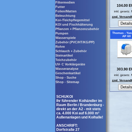
Filtermedien
104.00 
Futter
Folien/Matten
inkl. gesetz.
Beleuchtung
zzgl. Versand
Koi-/Teichpflegemittel
KOI und Fischhälterung
Pflanzen + Pflanzenzubehör
Thomas - Ya
Pumpen
AP 60
Wasserspiele
Zubehör (PVC/HT/KG/PP)
Rohre
Schlauch + Zubehör
Steinartikel
Teichzubehör
UV- C Vorklärgeräte
Wasseranalyse
303.90 
Geschenkartikel
inkl. gesetz.
Shop - Suche
zzgl. Versand
Shop - Sitemap
SCHUKOI
Ihr führender Koihändler im
Raum Berlin / Brandenburg -
direkt an der A2 - mit stets
ca. 4.000 Koi auf 6.000 m²
Außenanlagen und Koihalle!
ANSCHRIFT:
Dorfstraße 27