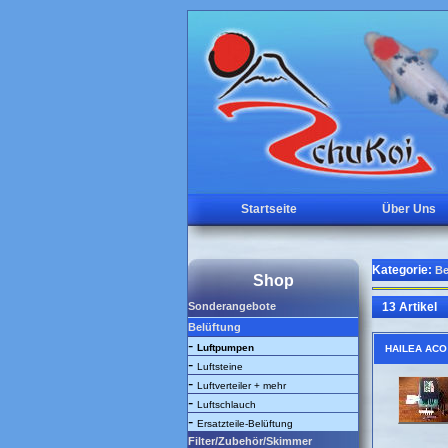
Startseite
Über Uns
Kategorie:
Be
Shop
Sonderangebote
13 Artikel
Belüftung
-
Luftpumpen
HAILEA ACO
-
Luftsteine
-
Luftverteiler + mehr
-
Luftschlauch
-
Ersatzteile-Belüftung
Filter/Zubehör/Skimmer