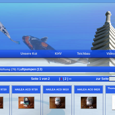
Unsere Koi
KHV
Teichbau
Video
/ Luftpumpen (13)
lüftung (76)
Seite 1 von 2
|
1
|
2
|
zur Seite
<<
>>
Thoma
 9720
HAILEA ACO 9730
HAILEA ACO 9810
HAILEA ACO 9820