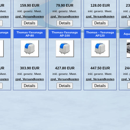
EUR
159.90 EUR
79.90 EUR
128.00 EUR
23
 Mwst.
inkl. gesetz. Mwst.
inkl. gesetz. Mwst.
inkl. gesetz. Mwst.
inkl.
kosten
zzgl. Versandkosten
zzgl. Versandkosten
zzgl. Versandkosten
zzgl.
sunaga
Thomas-Yasunaga
Thomas-Yasunaga
Thomas - Yasunaga
Aqua
AP-80
AP-100
AP120
EUR
303.90 EUR
427.80 EUR
447.50 EUR
24
 Mwst.
inkl. gesetz. Mwst.
inkl. gesetz. Mwst.
inkl. gesetz. Mwst.
inkl.
kosten
zzgl. Versandkosten
zzgl. Versandkosten
zzgl. Versandkosten
zzgl.