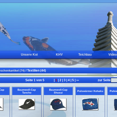
Unsere Koi
KHV
Teichbau
Video
/ Textilien (44)
schenkartikel (74)
Seite 1 von 5
|
1
|
2
|
3
|
4
|
5
|
zur Seite
<<
>>
Cap
Baumwoll-Cap
Baumwoll-Cap
Pulswärmer Kohaku
Puls
Tancho
Shusui