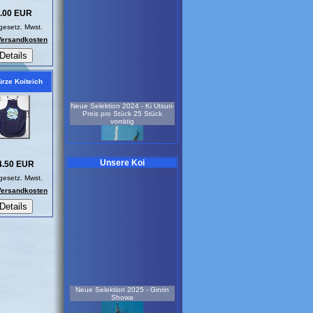
.00 EUR
 gesetz. Mwst.
 Versandkosten
rze Koiteich
Neue Selektion 2024 - Ki Utsuri-
Preis pro Stück 25 Stück
vorrätig
Unsere Koi
4.50 EUR
 gesetz. Mwst.
 Versandkosten
1,5 Jahre
25 - 35 cm
Koi-Nr.: 531
75.00 EUR
Neue Selektion 2025 - Kin Ki
Utsuri - Sonderangebot
Neue Selektion 2025 - Ginrin
Showa