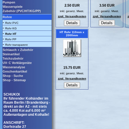
Pumpen
2.50 EUR
3.50 EUR
Wasserspiele
Zubehör (PVC/HT/KG/PP)
inkl. gesetz. Mwst.
inkl. gesetz. Mwst.
zzgl. Versandkosten
zzgl. Versandkosten
Rohre
-
Rohr PVC
-
Rohr KG
HT Rohr 110mm x
-
Rohr HT
2000mm
-
Rohr PP
-
Rohr transparent
Schlauch + Zubehör
Steinartikel
Teichzubehör
UV- C Vorklärgeräte
Wasseranalyse
15.75 EUR
Geschenkartikel
inkl. gesetz. Mwst.
Shop - Suche
zzgl. Versandkosten
Shop - Sitemap
SCHUKOI
Ihr führender Koihändler im
Raum Berlin / Brandenburg -
direkt an der A2 - mit stets
ca. 4.000 Koi auf 6.000 m²
Außenanlagen und Koihalle!
ANSCHRIFT:
Dorfstraße 27