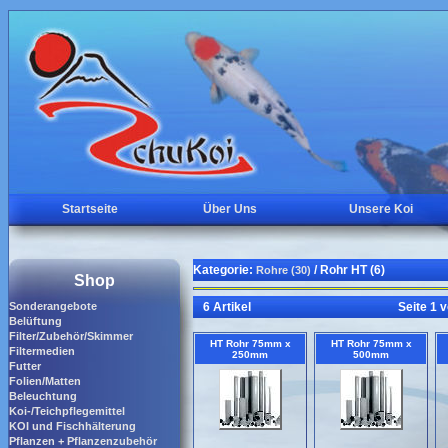
Startseite
Über Uns
Unsere Koi
Kategorie:
/ Rohr HT (6)
Rohre (30)
Shop
Sonderangebote
6 Artikel
Seite 1 
Belüftung
Filter/Zubehör/Skimmer
HT Rohr 75mm x
HT Rohr 75mm x
Filtermedien
250mm
500mm
Futter
Folien/Matten
Beleuchtung
Koi-/Teichpflegemittel
KOI und Fischhälterung
Pflanzen + Pflanzenzubehör