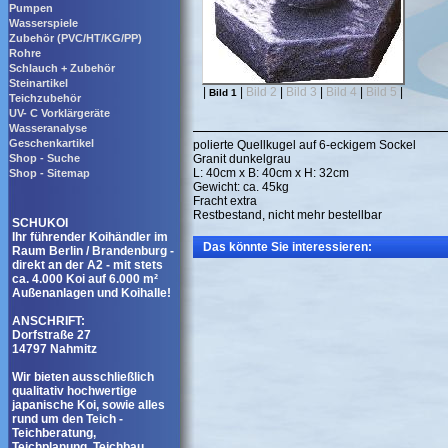
Pumpen
Wasserspiele
Zubehör (PVC/HT/KG/PP)
Rohre
Schlauch + Zubehör
Steinartikel
|
|
Bild 2
|
Bild 3
|
Bild 4
|
Bild 5
|
Bild 1
Teichzubehör
UV- C Vorklärgeräte
Wasseranalyse
Geschenkartikel
polierte Quellkugel auf 6-eckigem Sockel
Shop - Suche
Granit dunkelgrau
L: 40cm x B: 40cm x H: 32cm
Shop - Sitemap
Gewicht: ca. 45kg
Fracht extra
Restbestand, nicht mehr bestellbar
SCHUKOI
Ihr führender Koihändler im
Das könnte Sie interessieren:
Raum Berlin / Brandenburg -
direkt an der A2 - mit stets
ca. 4.000 Koi auf 6.000 m²
Außenanlagen und Koihalle!
ANSCHRIFT:
Dorfstraße 27
14797 Nahmitz
Wir bieten ausschließlich
qualitativ hochwertige
japanische Koi, sowie alles
rund um den Teich -
Teichberatung,
Teichplanung, Teichbau,