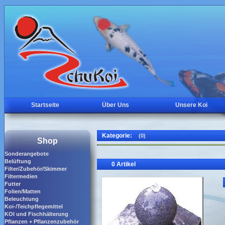
Startseite
Über Uns
Unsere Koi
Kategorie:
(0)
Shop
Sonderangebote
Belüftung
0 Artikel
Filter/Zubehör/Skimmer
Filtermedien
Futter
Folien/Matten
Beleuchtung
Koi-/Teichpflegemittel
KOI und Fischhälterung
Pflanzen + Pflanzenzubehör