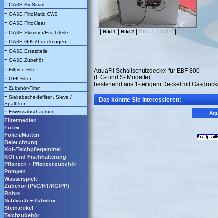
-
OASE BioSmart
-
OASE FiltoMatic CWS
-
OASE FiltoClear
-
|
|
|
Bild 3
|
Bild 4
|
Bild 5
|
Bild 1
Bild 2
OASE Skimmer/Ersatzteile
-
OASE GfK-Abdeckungen
-
OASE Ersatzteile
-
OASE Zubehör
-
Filtreco Filter
AquaFil Schallschutzdeckel für EBF 800
-
(f. G- und S- Modelle)
GFK-Filter
bestehend aus 1-teiligem Deckel mit Gasdruc
-
Zubehör-Filter
-
Siebabscheidefilter / Sieve /
Das könnte Sie interessieren:
Spaltfilter
-
Eiweissabschäumer
Aqu
Filtermedien
Futter
Folien/Matten
Beleuchtung
Koi-/Teichpflegemittel
KOI und Fischhälterung
Pflanzen + Pflanzenzubehör
Pumpen
Wasserspiele
Zubehör (PVC/HT/KG/PP)
Rohre
Schlauch + Zubehör
Steinartikel
Teichzubehör