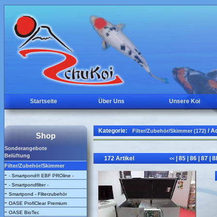
Startseite
Über Uns
Unsere Koi
Kategorie:
/ A
Filter/Zubehör/Skimmer (172)
Shop
Sonderangebote
Belüftung
172 Artikel
|
85
|
86
|
87
|
8
<<
Filter/Zubehör/Skimmer
-
- Smartpond® EBF PROline -
-
- Smartpondfilter -
-
Smartpond - Filterzubehör
-
OASE ProfiClear Premium
-
OASE BioTec